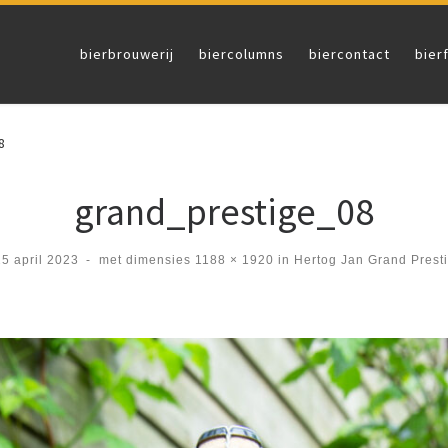
bierbrouwerij
biercolumns
biercontact
bier
8
grand_prestige_08
25 april 2023
-
met dimensies
1188 × 1920
in
Hertog Jan Grand Prest