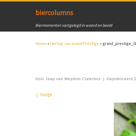
Ga naar inhoud
biercolumns
Biermomenten vastgelegd in woord en beeld
Home
»
Hertog Jan Grand Prestige
»
grand_prestige_0
door
Jaap van Weydom Claterbos
|
Gepubliceerd
Afbeeldingen navigatie
Vorige