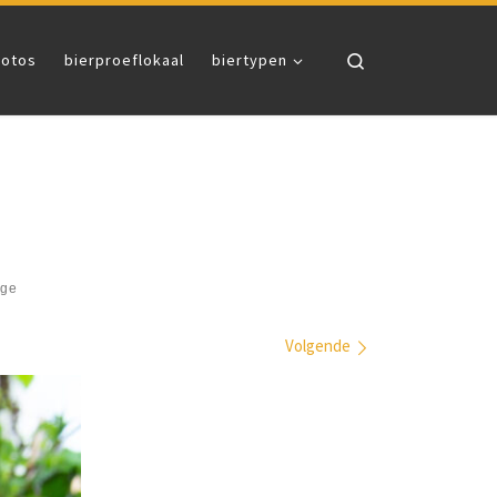
Search
fotos
bierproeflokaal
biertypen
ige
Volgende