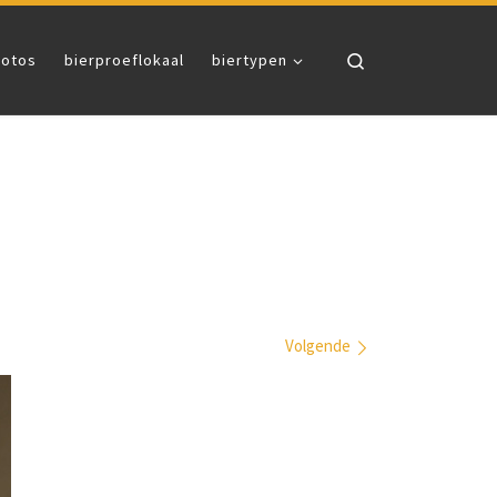
Search
fotos
bierproeflokaal
biertypen
Volgende