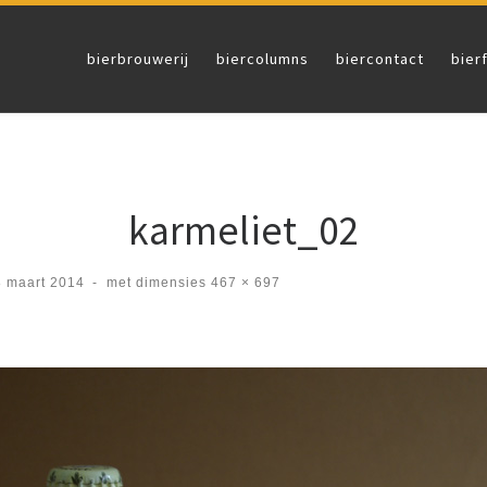
bierbrouwerij
biercolumns
biercontact
bier
karmeliet_02
8 maart 2014
-
met dimensies
467 × 697