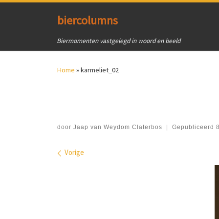
Ga naar inhoud
biercolumns
Biermomenten vastgelegd in woord en beeld
Home
»
karmeliet_02
door
Jaap van Weydom Claterbos
|
Gepubliceerd
Afbeeldingen navigatie
Vorige