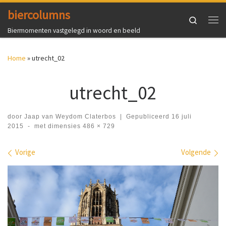
biercolumns
Ga naar inhoud
Search
Me
Biermomenten vastgelegd in woord en beeld
Home
»
utrecht_02
utrecht_02
door
Jaap van Weydom Claterbos
|
Gepubliceerd
16 juli
2015
-
met dimensies
486 × 729
Afbeeldingen navigatie
Vorige
Volgende