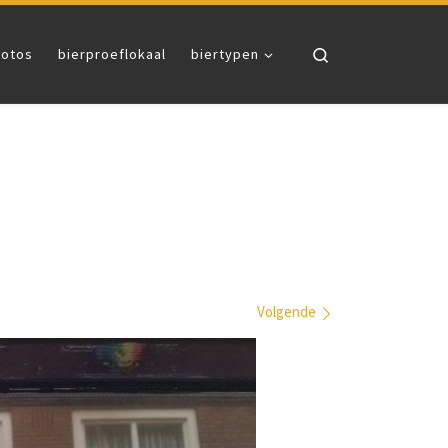
Search
fotos
bierproeflokaal
biertypen
Volgende