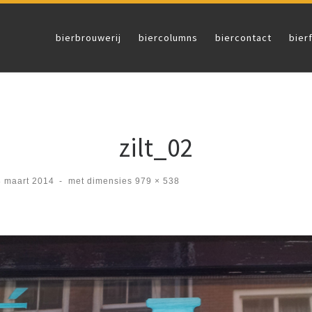
bierbrouwerij
biercolumns
biercontact
bier
zilt_02
8 maart 2014
-
met dimensies
979 × 538