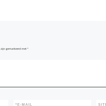
n zijn gemarkeerd met
*
*
E-MAIL
SIT