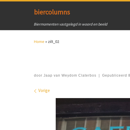
Ga naar inhoud
biercolumns
Biermomenten vastgelegd in woord en beeld
Home
»
zilt_02
door
Jaap van Weydom Claterbos
|
Gepubliceerd
Afbeeldingen navigatie
Vorige