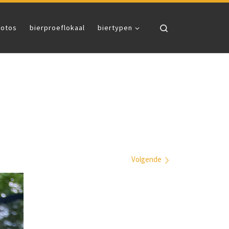
Search
fotos
bierproeflokaal
biertypen
Volgende