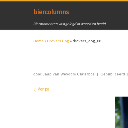
Ga naar inhoud
biercolumns
Biermomenten vastgelegd in woord en beeld
Home
»
Drovers Dog
»
drovers_dog_06
door
Jaap van Weydom Claterbos
|
Gepubliceerd
Afbeeldingen navigatie
Vorige