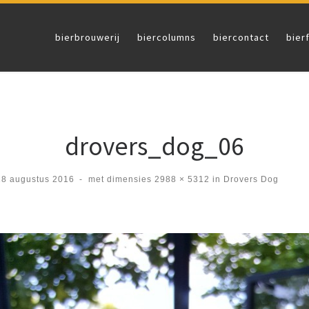
bierbrouwerij
biercolumns
biercontact
bier
drovers_dog_06
18 augustus 2016
-
met dimensies
2988 × 5312
in
Drovers Dog