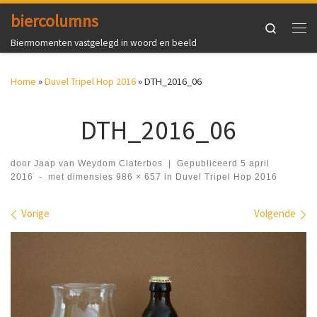
biercolumns
Ga naar inhoud
Search
Me
Biermomenten vastgelegd in woord en beeld
Home
»
Duvel Tripel Hop 2016
»
DTH_2016_06
DTH_2016_06
door
Jaap van Weydom Claterbos
|
Gepubliceerd
5 april
2016
-
met dimensies
986 × 657
in
Duvel Tripel Hop 2016
Afbeeldingen navigatie
Vorige
Volgende