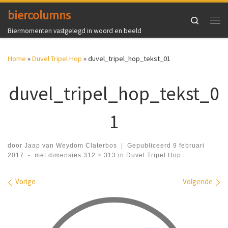
biercolumns
Ga naar inhoud
Search
Me
Biermomenten vastgelegd in woord en beeld
Home
»
Duvel Tripel Hop
»
duvel_tripel_hop_tekst_01
duvel_tripel_hop_tekst_0
1
door
Jaap van Weydom Claterbos
|
Gepubliceerd
9 februari
2017
-
met dimensies
312 × 313
in
Duvel Tripel Hop
Afbeeldingen navigatie
Vorige
Volgende