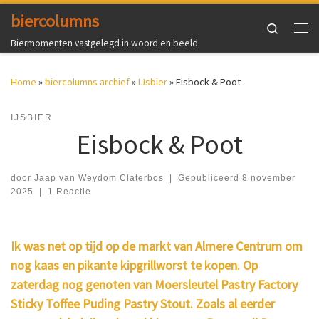
biercolumns
Ga naar inhoud
Search
Me
Biermomenten vastgelegd in woord en beeld
Home
»
biercolumns archief
»
IJsbier
»
Eisbock & Poot
IJSBIER
Eisbock & Poot
door
Jaap van Weydom Claterbos
|
Gepubliceerd
8 november
2025
|
1 Reactie
Ik was net op tijd op de markt van Almere Centrum om
nog kaas en pikante kipgrillworst te kopen. Op
zaterdag nog genoten van Moersleutel Pastry Factory
Sticky Toffee Puding Pastry Stout. Zoals al eerder