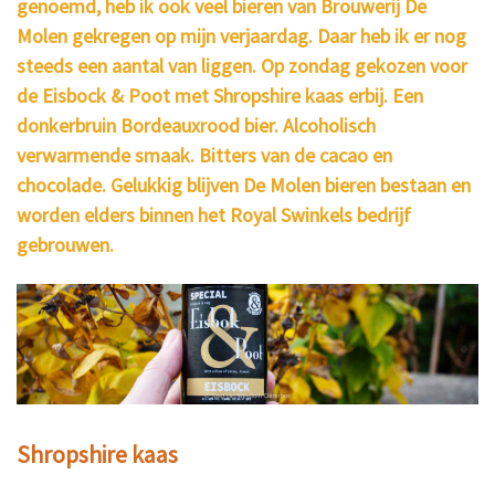
genoemd, heb ik ook veel bieren van Brouwerij De
Molen gekregen op mijn verjaardag. Daar heb ik er nog
steeds een aantal van liggen. Op zondag gekozen voor
de Eisbock & Poot met Shropshire kaas erbij. Een
donkerbruin Bordeauxrood bier. Alcoholisch
verwarmende smaak. Bitters van de cacao en
chocolade. Gelukkig blijven De Molen bieren bestaan en
worden elders binnen het Royal Swinkels bedrijf
gebrouwen.
Shropshire kaas