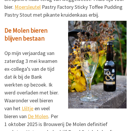
bier.
Moersleutel
Pastry Factory Sticky Toffee Pudding
Pastry Stout met pikante kruidenkaas erbij.
De Molen bieren
blijven bestaan
Op mijn verjaardag van
zaterdag 3 mei kwamen
ex-collega’s van de tijd
dat ik bij de Bank
werkten op bezoek. Ik
werd overladen met bier.
Waaronder veel bieren
van het
Uiltje
en veel
bieren van
De Molen
. Per
1 oktober 2025 is Brouwerij De Molen definitief