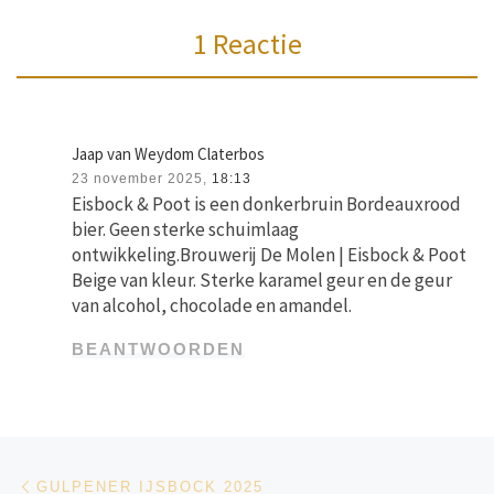
1 Reactie
Jaap van Weydom Claterbos
23 november 2025,
18:13
Eisbock & Poot is een donkerbruin Bordeauxrood
bier. Geen sterke schuimlaag
ontwikkeling.Brouwerij De Molen | Eisbock & Poot
Beige van kleur. Sterke karamel geur en de geur
van alcohol, chocolade en amandel.
BEANTWOORDEN
Bericht navigatie
Vorig bericht
GULPENER IJSBOCK 2025