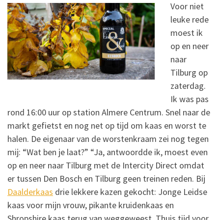
Voor niet
leuke rede
moest ik
op en neer
naar
Tilburg op
zaterdag.
Ik was pas
rond 16:00 uur op station Almere Centrum. Snel naar de
markt gefietst en nog net op tijd om kaas en worst te
halen. De eigenaar van de worstenkraam zei nog tegen
mij: “Wat ben je laat?” “Ja, antwoordde ik, moest even
op en neer naar Tilburg met de Intercity Direct omdat
er tussen Den Bosch en Tilburg geen treinen reden. Bij
Daalderkaas
drie lekkere kazen gekocht: Jonge Leidse
kaas voor mijn vrouw, pikante kruidenkaas en
Shropshire kaas terug van weggeweest. Thuis tijd voor