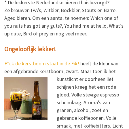
* De lekkerste Nederlandse bieren thuisbezorgd?
Ze brouwen IPA’s, Witbier, Bockbier, Stouts en Barrel
Aged bieren. Om een aantal te noemen: Which one of
you nuts has got any guts?, You had me at hello, What’s
up dute, Bird of prey en nog veel meer.
Ongelooflijk lekker!
F*ck de kerstboom staat in de Fik!
heeft de kleur van
een afgebrande kerstboom, zwart. Maar toen ik het
kunstlicht er doorheen liet
schijnen kreeg het een rode
gloed. Volle stevige espresso
schuimlaag. Aroma’s van
granen, alcohol, zoet en
gebrande koffiebonen. Volle
smaak, met koffiebitters. Licht