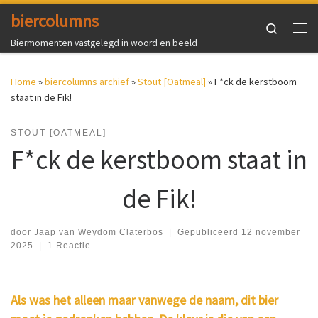
biercolumns
Ga naar inhoud
Search
Me
Biermomenten vastgelegd in woord en beeld
Home
»
biercolumns archief
»
Stout [Oatmeal]
»
F*ck de kerstboom
staat in de Fik!
STOUT [OATMEAL]
F*ck de kerstboom staat in
de Fik!
door
Jaap van Weydom Claterbos
|
Gepubliceerd
12 november
2025
|
1 Reactie
Als was het alleen maar vanwege de naam, dit bier