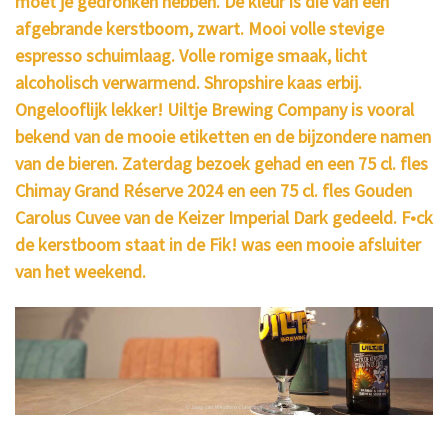
moet je gedronken hebben. De kleur is die van een
afgebrande kerstboom, zwart. Mooi volle stevige
espresso schuimlaag. Volle romige smaak, licht
alcoholisch verwarmend. Shropshire kaas erbij.
Ongelooflijk lekker! Uiltje Brewing Company is vooral
bekend van de mooie etiketten en de bijzondere namen
van de bieren. Zaterdag bezoek gehad en een 75 cl. fles
Chimay Grand Réserve 2024 en een 75 cl. fles Gouden
Carolus Cuvee van de Keizer Imperial Dark gedeeld. F•ck
de kerstboom staat in de Fik! was een mooie afsluiter
van het weekend.