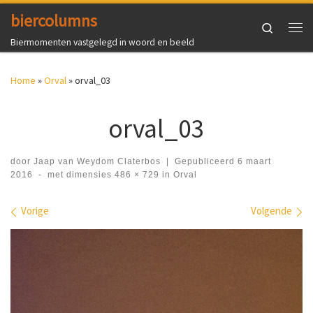
biercolumns
Ga naar inhoud
Search
Me
Biermomenten vastgelegd in woord en beeld
Home
»
Orval
»
orval_03
orval_03
door
Jaap van Weydom Claterbos
|
Gepubliceerd
6 maart
2016
-
met dimensies
486 × 729
in
Orval
Afbeeldingen navigatie
Vorige
Volgende