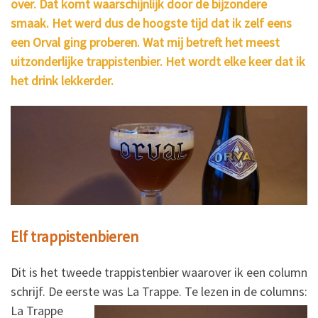
over. Dat komt waarschijnlijk door de bijzondere
smaak. Het werd dus de hoogste tijd dat ik zelf eens
een Orval ging proberen. Wat mij betreft het meest
uitzonderlijke trappistenbier. Het wordt elke keer dat ik
het drink lekkerder.
Elf trappistenbieren
Dit is het tweede trappistenbier waarover ik een column
schrijf. De eerste was La Trappe.
Te lezen in de columns:
La Trappe