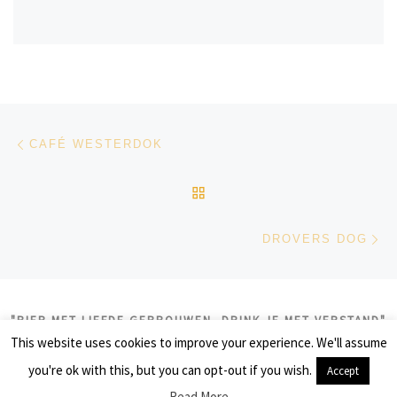
Bericht navigatie
Vorig bericht
CAFÉ WESTERDOK
TERUG NAAR BERICHTEN
Vo
DROVERS DOG
"BIER MET LIEFDE GEBROUWEN, DRINK JE MET VERSTAND"
This website uses cookies to improve your experience. We'll assume
© 2026
biercolumns
– Alle rechten voorbehouden
you're ok with this, but you can opt-out if you wish.
Accept
Aangeboden door
WP
– Ontworpen met de
Customizr thema
Read More