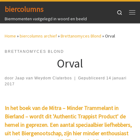
biercolumns
Ga naar inhoud
Search
Me
Biermomenten vastgelegd in woord en beeld
Home
»
biercolumns archief
»
Brettanomyces Blond
»
Orval
BRETTANOMYCES BLOND
Orval
door
Jaap van Weydom Claterbos
|
Gepubliceerd
14 januari
2017
In het boek van de Mitra – Minder Trammelant in
Bierland – wordt dit 'Authentic Trappist Product' de
hemel in geprezen. Een aantal speciaalbier liefhebbers,
uit het Biergenootschap, zijn hier minder enthousiast