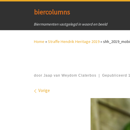
Ga naar inhoud
biercolumns
Biermomenten vastgelegd in woord en beeld
Home
»
Straffe Hendrik Heritage 2019
»
shh_2019_mobi
door
Jaap van Weydom Claterbos
|
Gepubliceerd
Afbeeldingen navigatie
Vorige