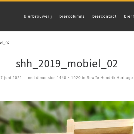
bierbrouwerij
biercolumns
biercontact
bier
el_02
shh_2019_mobiel_02
17 juni 2021
-
met dimensies
1440 × 1920
in
Straffe Hendrik Heritage