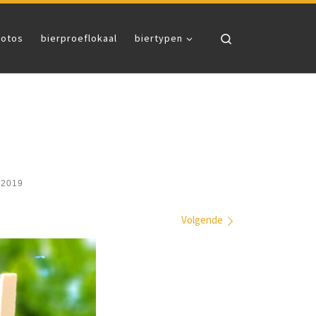
Search
fotos
bierproeflokaal
biertypen
 2019
Volgende