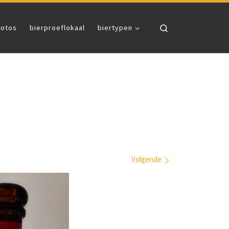
Search
fotos
bierproeflokaal
biertypen
Volgende