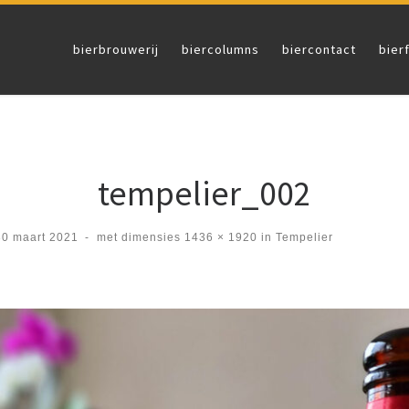
bierbrouwerij
biercolumns
biercontact
bier
tempelier_002
30 maart 2021
-
met dimensies
1436 × 1920
in
Tempelier