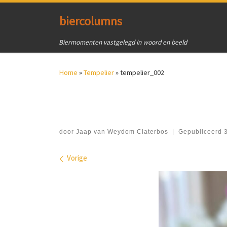
Ga naar inhoud
biercolumns
Biermomenten vastgelegd in woord en beeld
Home
»
Tempelier
»
tempelier_002
door
Jaap van Weydom Claterbos
|
Gepubliceerd
Afbeeldingen navigatie
Vorige