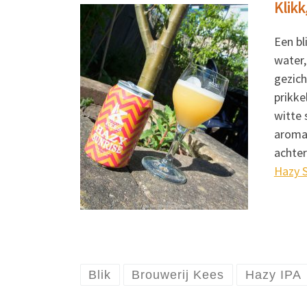
Klikk
Een bl
water,
gezich
prikke
witte 
aroma 
achter
Hazy S
Blik
Brouwerij Kees
Hazy IPA