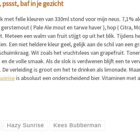
, pssst, baf in je gezicht
ik met felle kleuren van 330ml stond voor mijn neus. 7,1% 
 gerstemout ( Pale Ale mout en tarwe haver ), hop ( Citra, Mosai
t. Meteen een walm van fruit stijgt op uit het blik. Tijdens 
len. Een niet heldere kleur geel, gelijk aan de schil van een g
schuimkraag. Wit zoals het vruchtvlees van grapefruit. Tonen 
en de volle smaak. Als de slok is verdwenen blijft een te ver
. De verleiding is groot om het te drinken als limonade. Maa
unrise
is absoluut een onderscheidend bier. Vitaminen met alco
Hazy Sunrise
Kees Bubberman