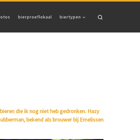
Search
fotos
bierproeflokaal
biertypen
 bieren die ik nog niet heb gedronken. Hazy
Bubberman, bekend als brouwer bij Emelissen