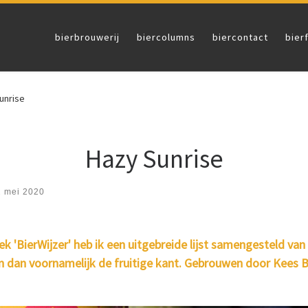
bierbrouwerij
biercolumns
biercontact
bier
unrise
Hazy Sunrise
2 mei 2020
ek 'BierWi
jzer' heb ik een uitgebreide lijst samengesteld van
 en dan voornamelijk de fruitige kant. Gebrouwen door Kees 