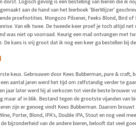
n dorst. Logisch gevolg is een bestelling van bieren die ik n
en gemaakt aan de hand van het bierboek 'BierWijzer' geschr
rende proefnotities. Mongozo Pilsener, Feeks Blond, Bird of 
nrise.
Van elk twee. De tweede keer proef je toch altijd net
nd was niet op voorraad. Keurig een mail ontvangen met tw
 De kans is vrij groot dat ik nog een keer ga bestellen bij de
d
rste keus. Gebrouwen door Kees Bubberman, pure & craft, 
en aantal jaren werd het tijd om zelfstandig verder te gaan
en jaar later werd hij al verkozen tot vierde beste brouwer v
og maar af in blik. Bestand tegen de grootste vijanden van bier
ieren zijn er genoeg vindt Kees Bubberman. Daarom brouwt h
Wine, Porter, Blond, IPA's, Double IPA, Stout en nog veel mee
 de bijzonderheid van de andere bieren, belooft dat veel goe