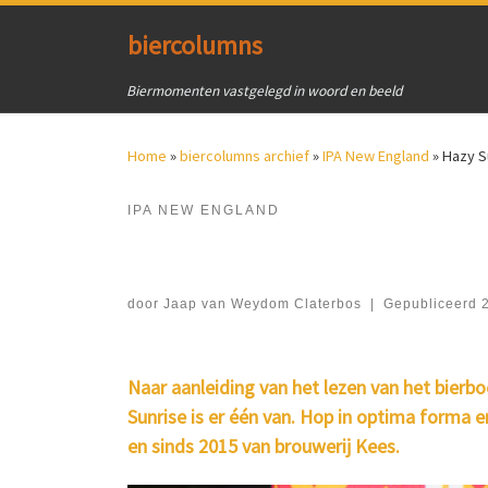
Ga naar inhoud
biercolumns
Biermomenten vastgelegd in woord en beeld
Home
»
biercolumns archief
»
IPA New England
»
Hazy S
IPA NEW ENGLAND
door
Jaap van Weydom Claterbos
|
Gepubliceerd
Naar aanleiding van het lezen van het bierbo
Sunrise is er één van. Hop in optima forma
en sinds 2015 van brouwerij Kees.