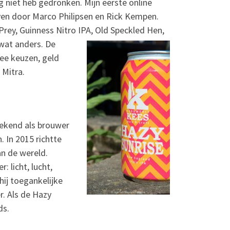
og niet heb gedronken. Mijn eerste online
even door Marco Philipsen en Rick Kempen.
Prey, Guinness Nitro IPA, Old Speckled Hen,
 wat anders. De
ee keuzen, geld
 Mitra.
bekend als brouwer
. In 2015 richtte
an de wereld.
: licht, lucht,
ij toegankelijke
r. Als de Hazy
ds.