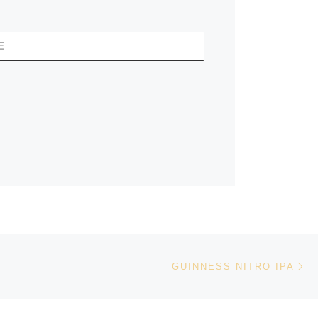
E
Vo
LIJST
GUINNESS NITRO IPA