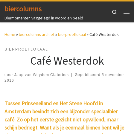
biercolumns
Ga naar inhoud
Search
Me
Biermomenten vastgelegd in woord en beeld
Home
»
biercolumns archief
»
bierproeflokaal
»
Café Westerdok
BIERPROEFLOKAAL
Café Westerdok
door
Jaap van Weydom Claterbos
|
Gepubliceerd
5 november
2016
Tussen Prinseneiland en Het Stene Hoofd in
Amsterdam bevindt zich een bijzonder speciaalbier
café. Zo op het eerste gezicht niet opvallend, maar
schijn bedriegt. Want als je eenmaal binnen bent wil je