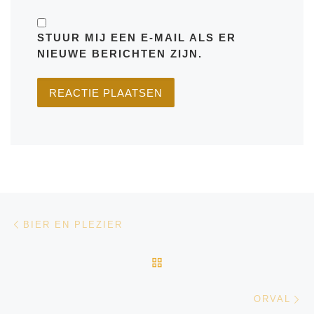
STUUR MIJ EEN E-MAIL ALS ER
NIEUWE BERICHTEN ZIJN.
Bericht navigatie
Vorig bericht
BIER EN PLEZIER
TERUG NAAR BERICHTEN
Vo
ORVAL