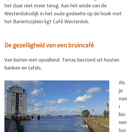
het daar niet meer terug. Aan het einde van de
Westerdoksdijk in het oude gedeelte op de hoek met
het Barentszplein ligt Café Westerdok.
De gezelligheid van een bruincafé
Van buiten niet opvallend. Terras bestond uit houten
banken en tafels.
Als
je
naa
r
bin
nen
loo