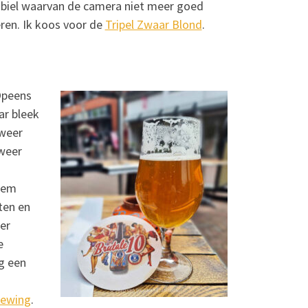
mobiel waarvan de camera niet meer goed
eren. Ik koos voor de
Tripel Zwaar Blond
.
Opeens
ar bleek
 weer
 weer
 hem
ten en
er
e
g een
Brewing
.