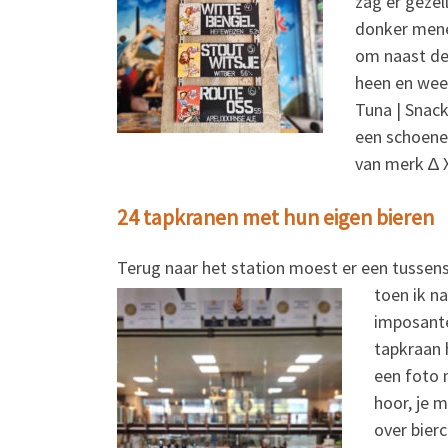
zag er gezel
donker mene
om naast dez
heen en weer
Tuna | Snack
een schoene
van merk ∆ X
24 tapkranen met hun eigen bieren
Terug naar het station moest er een tusse
toen ik n
imposante
tapkraan 
een foto n
hoor, je 
over bierc