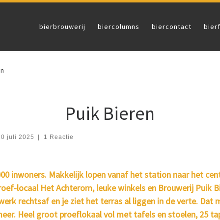
bierbrouwerij
biercolumns
biercontact
bier
en
Puik Bieren
0 juli 2025
|
1 Reactie
0 inwoners. Makkelijk lopen vanaf het station naar het centr
roef-locaal Het Achterom, leuke winkels en Brouwerij Puik B
werk rechtsaf en je ziet het terras al liggen in de verte. Dat
eer. Heel groot proeflokaal vol met tafels en stoelen, 25 t