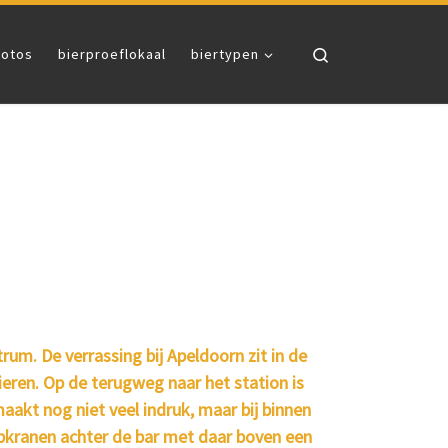
Search
fotos
bierproeflokaal
biertypen
um. De verrassing bij Apeldoorn zit in de
ieren. Op de terugweg naar het station is
 maakt nog niet veel indruk, maar bij binnen
apkranen achter de bar met daar boven een