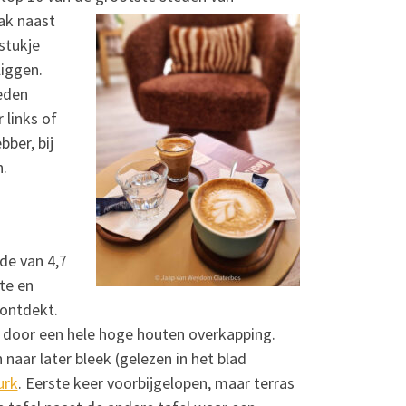
ak naast
stukje
liggen.
teden
 links of
bber, bij
n.
de van 4,7
te en
ontdekt.
 door een hele hoge houten overkapping.
 naar later bleek (gelezen in het blad
urk
. Eerste keer voorbijgelopen, maar terras