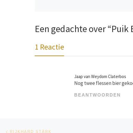
Een gedachte over “Puik 
1 Reactie
Jaap van Weydom Claterbos
Nog twee flessen bier gekoc
BEANTWOORDEN
Bericht navigatie
Vorig bericht
RIJKHARD STÄRK