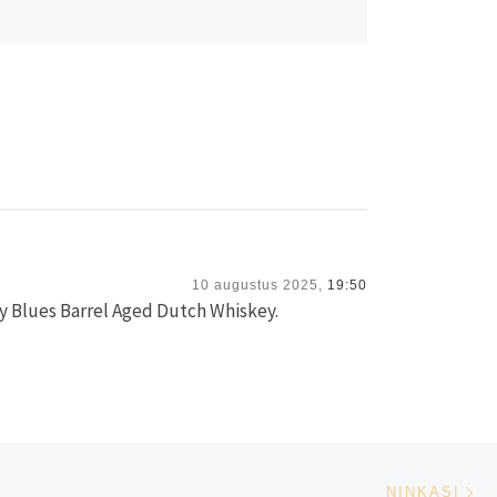
10 augustus 2025,
19:50
ry Blues Barrel Aged Dutch Whiskey.
Vo
LIJST
NINKASI