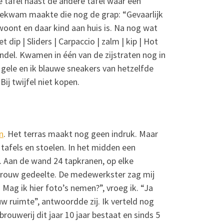
e tafel naast de andere tafel waar een
oekwam maakte die nog de grap: “Gevaarlijk
woont en daar kind aan huis is. Na nog wat
dip | Sliders | Carpaccio | zalm | kip | Hot
ndel. Kwamen in één van de zijstraten nog in
gele en ik blauwe sneakers van hetzelfde
ij twijfel niet kopen.
n
. Het terras
maakt nog geen indruk. Maar
tafels en stoelen. In het midden een
. Aan de wand 24 tapkranen, op elke
 brouw gedeelte. De medewerkster zag mij
 Mag ik hier foto’s nemen?”, vroeg ik. “Ja
w ruimte”, antwoordde zij. Ik verteld nog
brouwerij dit jaar 10 jaar bestaat en sinds 5