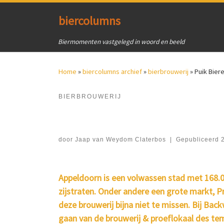
Ga naar inhoud
biercolumns
Biermomenten vastgelegd in woord en beeld
Home
»
biercolumns archief
»
bierbrouwerij
»
Puik Bier
BIERBROUWERIJ
door
Jaap van Weydom Claterbos
|
Gepubliceerd
2
Appeldoorn is een volwassen stad met 168.00
zijstraten. Onder andere een grote markt, P
deze brouwerij bijna niet te missen. Bij Back
gaan van de brouwerij & proeflokaal des tem