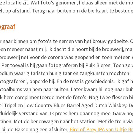
eze locatie zit. Wat foto’s genomen, helaas alleen met de 
elt op afstand. Terug naar buiten om de bierkaart te bestud
ograaf
 naar binnen om foto’s te nemen van het brouw gedeelte. 
en meneer naast mij. Ik dacht die hoort bij de brouwerij, ma
de brouwerij net voor de corona was geopend en toen meteen
Per toeval is hij gaan fotograferen bij Puik Bieren. Toen ze
dium waar gitaristen hun gitaar en zangkunsten mochten
fotograferen", opperde hij. En de rest is geschiedenis. Ik gaf
fotoalbums van hem naar buiten. Later kwam hij nog naar bui
p ik hem complimenteerde met de foto’s. Nog twee flessen bi
del Tripel en Low Country Blues Barrel Aged Dutch Whiskey. D
uidelijk verstand van. Ik prees hem daar nog mee. Gauw no
kranen. Met de benenwagen naar het station. Met de trein via
bij de Bakso nog een afsluiter,
Bird of Prey IPA van Uiltje 