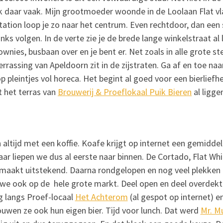
ik daar vaak. Mijn grootmoeder woonde in de Loolaan Flat vl
ation loop je zo naar het centrum. Even rechtdoor, dan een 
nks volgen. In de verte zie je de brede lange winkelstraat al 
wnies, busbaan over en je bent er. Net zoals in alle grote s
rassing van Apeldoorn zit in de zijstraten. Ga af en toe naar
p pleintjes vol horeca. Het begint al goed voor een bierliefhe
t het terras van
Brouwerij & Proeflokaal Puik Bieren
al ligge
altijd met een koffie. Koafe krijgt op internet een gemiddel
aar liepen we dus al eerste naar binnen. De Cortado, Flat Whi
maakt uitstekend. Daarna rondgelopen en nog veel plekken 
e ook op de hele grote markt. Deel open en deel overdekt
langs Proef-locaal
Het Achterom
(al gespot op internet) en
uwen ze ook hun eigen bier. Tijd voor lunch. Dat werd
Mr. M