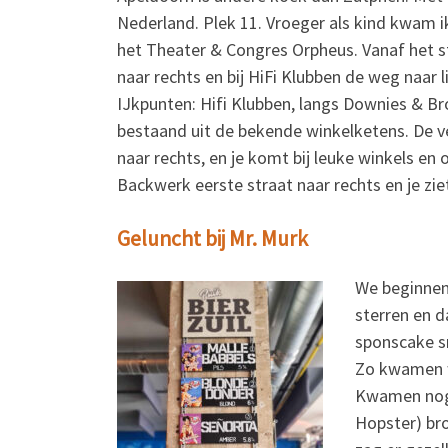
Nederland. Plek 11. Vroeger als kind kwam 
het Theater & Congres Orpheus. Vanaf het st
naar rechts en bij HiFi Klubben de weg naar li
IJkpunten: Hifi Klubben, langs Downies & Bro
bestaand uit de bekende winkelketens. De ver
naar rechts, en je komt bij leuke winkels en o
Backwerk eerste straat naar rechts en je zie
Geluncht bij Mr. Murk
We beginnen 
sterren en d
sponscake s
Zo kwamen w
Kwamen nog 
Hopster) bro