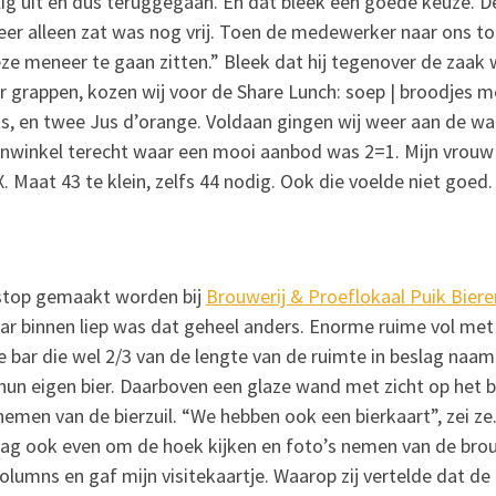
lig uit en dus teruggegaan. En dat bleek een goede keuze. D
er alleen zat was nog vrij. Toen de medewerker naar ons t
e meneer te gaan zitten.” Bleek dat hij tegenover de zaak 
 grappen, kozen wij voor de Share Lunch: soep | broodjes met 
s, en twee Jus d’orange. Voldaan gingen wij weer aan de wa
nwinkel terecht waar een mooi aanbod was 2=1. Mijn vrouw 
. Maat 43 te klein, zelfs 44 nodig. Ook die voelde niet goed. B
nstop gemaakt worden bij
Brouwerij & Proeflokaal Puik Biere
aar binnen liep was dat geheel anders. Enorme ruime vol met 
 bar die wel 2/3 van de lengte van de ruimte in beslag naam
hun eigen bier. Daarboven een glaze wand met zicht op het
emen van de bierzuil. “We hebben ook een bierkaart”, zei ze.
mag ook even om de hoek kijken en foto’s nemen van de brou
olumns en gaf mijn visitekaartje. Waarop zij vertelde dat de 