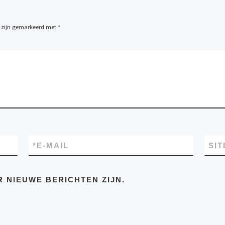
n zijn gemarkeerd met
*
*
E-MAIL
SIT
R NIEUWE BERICHTEN ZIJN.