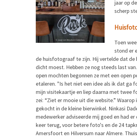
jaar op d
scherp st
Huisfot
Toen weer
stond er e
de huisfotograaf te zijn. Hij vertelde dat 
dicht moest. Hebben ze nog steeds last van. 
open mochten begonnen ze met een open po
etaleren. "Is het niet een idee als ik dat ga 
mijn visitekaartje en liep daarna met twee 
zei: “Ziet er mooie uit die website.” Waaro
gekocht in de kleine bierwinkel. Ninkasi Da
medewerker adviseerde mij goed en had er d
keer terug, voor betere foto's en de 24 tap
Amersfoort en Hilversum naar Almere. Thuis 