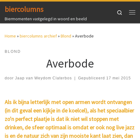
biercolumns
Ga naar inhoud
Search
Me
Biermomenten vastgelegd in woord en beeld
Home
»
biercolumns archief
»
Blond
»
Averbode
BLOND
Averbode
door
Jaap van Weydom Claterbos
|
Gepubliceerd
17 mei 2015
Als ik bijna letterlijk met open armen wordt ontvangen
(in dit geval een kijkje in de koelcel), als het speciaalbier
zo'n perfect plaatje is dat ik niet wil stoppen met
drinken, de sfeer optimaal is omdat er ook nog live jazz
is en de natuur zich van zijn mooiste kant laat zien, dan