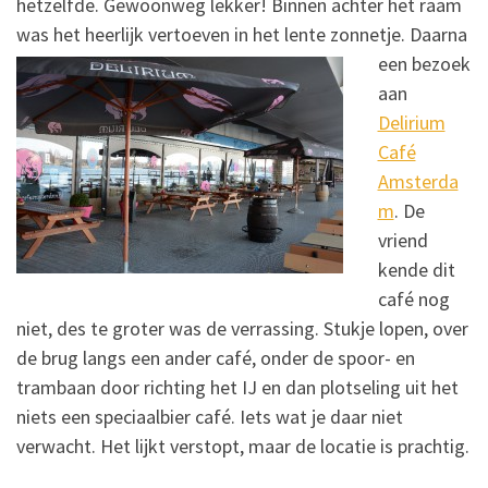
hetzelfde. Gewoonweg lekker! Binnen achter het raam
was het heerlijk vertoeven in het lente zonnetje.
Daarna
een bezoek
aan
Delirium
Café
Amsterda
m
. De
vriend
kende dit
café nog
niet, des te groter was de verrassing. Stukje lopen, over
de brug langs een ander café, onder de spoor- en
trambaan door richting het IJ en dan plotseling uit het
niets een speciaalbier café. Iets wat je daar niet
verwacht. Het lijkt verstopt, maar de locatie is prachtig.