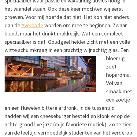
speciaalbier waar passie en vakkundig advies hoog in
het vaandel staan. Ook deze keer mochten wij eerst
proeven. Voor mij hoefde dat niet. Het kon niet anders
dan de
Averbode
worden om mee te beginnen. Zwaar
blond, maar het drinkt makkelijk. Wat een compleet
speciaalbier is dat. Goudgeel helder zicht met een volle
witte schuimkraag in een prachtig wijnachtig glas.
Een
bloemig
zoet
hoparoma.
Vol van
smaak met
een zoetje
en een fluwelen bittere afdronk. In de tussentijd
hadden wij een cheeseburger besteld en klonk er op de
achtergrond live jazz (mijn favoriete muziek). Zo te zien
aan de leeftijd vermoedelijk studenten van het verderop