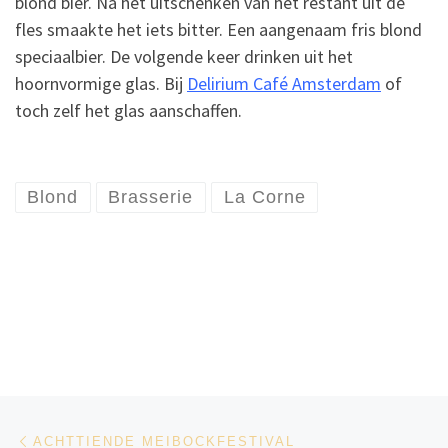
blond bier. Na het uitschenken van het restant uit de
fles smaakte het iets bitter. Een aangenaam fris blond
speciaalbier. De volgende keer drinken uit het
hoornvormige glas. Bij
Delirium Café Amsterdam
of
toch zelf het glas aanschaffen.
Blond
Brasserie
La Corne
Bericht navigatie
Vorig bericht
ACHTTIENDE MEIBOCKFESTIVAL