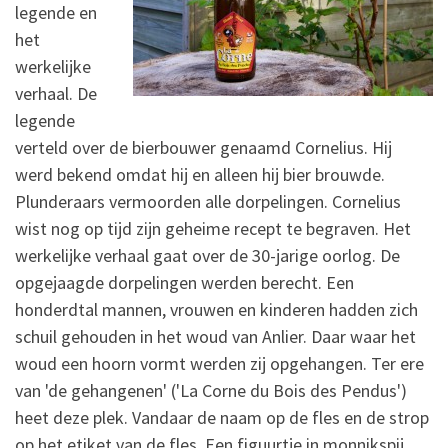
legende en
het
werkelijke
verhaal. De
legende
verteld over de bierbouwer genaamd Cornelius. Hij
werd bekend omdat hij en alleen hij bier brouwde.
Plunderaars vermoorden alle dorpelingen. Cornelius
wist nog op tijd zijn geheime recept te begraven. Het
werkelijke verhaal gaat over de 30-jarige oorlog. De
opgejaagde dorpelingen werden berecht. Een
honderdtal mannen, vrouwen en kinderen hadden zich
schuil gehouden in het woud van Anlier. Daar waar het
woud een hoorn vormt werden zij opgehangen. Ter ere
van 'de gehangenen' ('La Corne du Bois des Pendus')
heet deze plek. Vandaar de naam op de fles en de strop
op het etiket van de fles. Een figuurtje in monnikspij