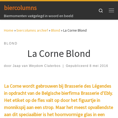
biercolumns
Ga naar inhoud
Search
Me
Biermomenten vastgelegd in woord en beeld
Home
»
biercolumns archief
»
Blond
»
La Corne Blond
BLOND
La Corne Blond
door
Jaap van Weydom Claterbos
|
Gepubliceerd
8 mei 2016
La Corne wordt gebrouwen bij Brasserie des Légendes
in opdracht van de Belgische bierfirma Brasserie d'Ebly.
Het etiket op de fles valt op door het figuurtje in
monnikspij aan een strop. Maar het meest opvallendste
aan dit speciaalbier is het hoornvormige glas in een