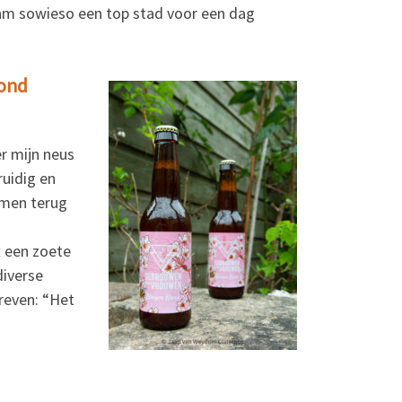
am sowieso een top stad voor een dag
zond
r mijn neus
ruidig en
komen terug
t een zoete
diverse
reven: “Het