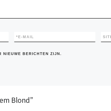
*
E-MAIL
SIT
R NIEUWE BERICHTEN ZIJN.
sem Blond”