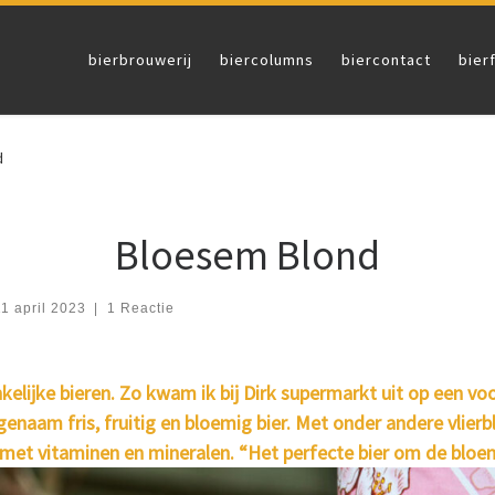
bierbrouwerij
biercolumns
biercontact
bier
d
Bloesem Blond
11 april 2023
|
1 Reactie
lijke bieren. Zo kwam ik bij Dirk supermarkt uit op een voor
naam fris, fruitig en bloemig bier. Met onder andere vlierb
 met vitaminen en mineralen. “Het perfecte bier om de bloe