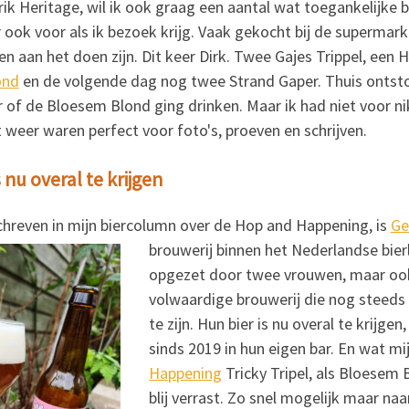
rik Heritage, wil ik ook graag een aantal wat toegankelijke 
 ook voor als ik bezoek krijg. Vaak gekocht bij de superma
 aan het doen zijn. Dit keer Dirk. Twee Gajes Trippel, een H
ond
en de volgende dag nog twee Strand Gaper. Thuis ontston
r of de Bloesem Blond ging drinken. Maar ik had niet voor n
 weer waren perfect voor foto's, proeven en schrijven.
 nu overal te krijgen
chreven in mijn biercolumn over de Hop and Happening, is
Ge
brouwerij binnen het Nederlandse bier
opgezet door twee vrouwen, maar ook
volwaardige brouwerij die nog steeds 
te zijn. Hun bier is nu overal te krijg
sinds 2019 in hun eigen bar. En wat mi
Happening
Tricky Tripel, als Bloesem
blij verrast. Zo snel mogelijk maar na