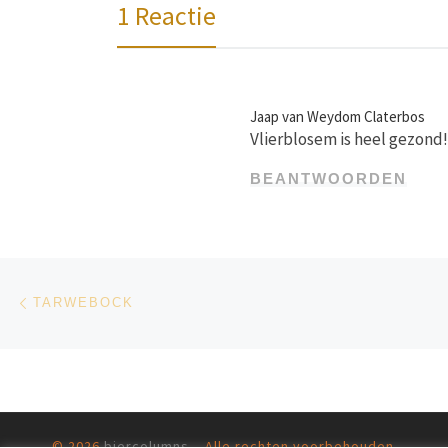
1 Reactie
Jaap van Weydom Claterbos
Vlierblosem is heel gezond
BEANTWOORDEN
Bericht navigatie
Vorig bericht
TARWEBOCK
© 2026
biercolumns
– Alle rechten voorbehouden