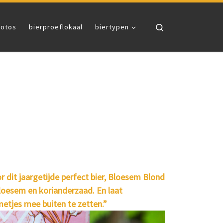
Search
fotos
bierproeflokaal
biertypen
 dit jaargetijde perfect bier, Bloesem Blond
loesem en korianderzaad. En laat
metjes mee buiten te zetten.”