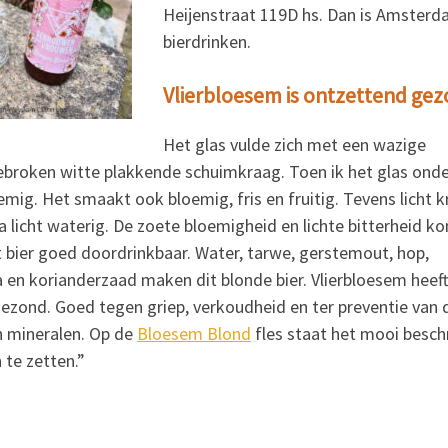
Heijenstraat 119D hs. Dan is Amsterd
bierdrinken.
Vlierbloesem is ontzettend ge
Het glas vulde zich met een wazige
ebroken witte plakkende schuimkraag. Toen ik het glas onde
oemig. Het smaakt ook bloemig, fris en fruitig. Tevens licht k
na licht waterig. De zoete bloemigheid en lichte bitterheid 
it bier goed doordrinkbaar. Water, tarwe, gerstemout, hop,
a en korianderzaad maken dit blonde bier. Vlierbloesem heef
ezond. Goed tegen griep, verkoudheid en ter preventie van 
en mineralen. Op de
Bloesem Blond
fles staat het mooi besch
 te zetten.”