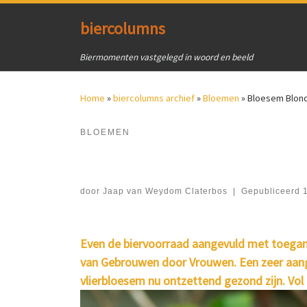
Ga naar inhoud
biercolumns
Biermomenten vastgelegd in woord en beeld
Home
»
biercolumns archief
»
Bloemen
»
Bloesem Blon
BLOEMEN
door
Jaap van Weydom Claterbos
|
Gepubliceerd
Even de biervoorraad aangevuld met toeganke
van Gebrouwen door Vrouwen. Een zeer aange
vlierbloesem nu ontzettend gezond zijn. Vol