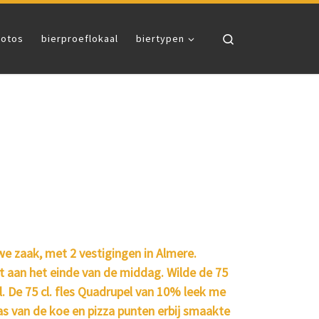
Search
fotos
bierproeflokaal
biertypen
we zaak, met 2 vestigingen in Almere.
t aan het einde van de middag. Wilde de 75
l. De 75 cl. fles Quadrupel van 10% leek me
s van de koe en pizza punten erbij smaakte