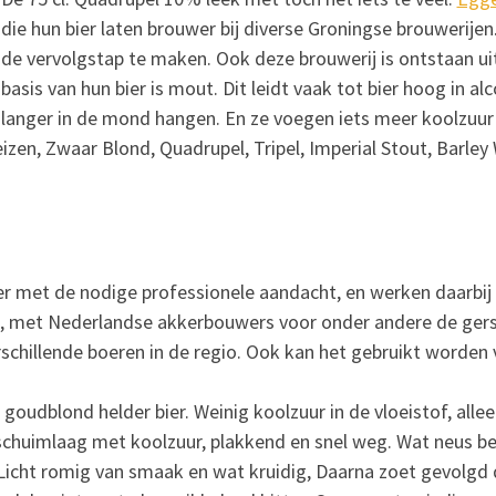
die hun bier laten brouwer bij diverse Groningse brouwerije
de vervolgstap te maken. Ook deze brouwerij is ontstaan uit 
basis van hun bier is mout. Dit leidt vaak tot bier hoog in al
langer in de mond hangen. En ze voegen iets meer koolzuur t
izen, Zwaar Blond, Quadrupel, Tripel, Imperial Stout, Barle
er met de nodige professionele aandacht, en werken daarbi
 met Nederlandse akkerbouwers voor onder andere de gerst 
rschillende boeren in de regio. Ook kan het gebruikt worde
 goudblond helder bier. Weinig koolzuur in de vloeistof, alle
 schuimlaag met koolzuur, plakkend en snel weg. Wat neus bet
. Licht romig van smaak en wat kruidig, Daarna zoet gevolgd 