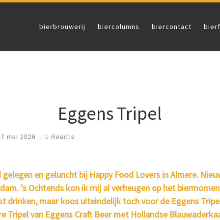
bierbrouwerij
biercolumns
biercontact
bier
Eggens Tripel
27 mei 2026
|
1 Reactie
ed gelegen en geluncht bij Happy Food Lovers in Almere. Nieu
dam. ’s Ochtends kon ik mij al verheugen op het biermomen
st drinken, maar koos uiteindelijk toch voor de Eggens Tripe
ere Tripel van Eggens Craft Beer met Hollandse Blauwaderkaa