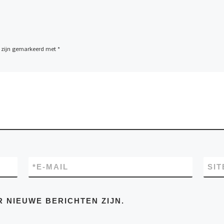
n zijn gemarkeerd met
*
*
E-MAIL
SIT
R NIEUWE BERICHTEN ZIJN.