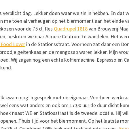
s verplicht dag. Lekker doen waar we zin in hebben. En dat w
on me toen al verheugen op het biermoment aan het einde v
kozen voor de 75 cl. fles
Quadrupel 1818
van Brouwerij Maal
den, besloten we naar Almere Centrum te wandelen. Het werd
 Food Lover
in de Stationsstraat. Voorheen zat daar een Don
t broodje geitenkaas en de mangosap waren lekker. Mijn vro
goed. Wij zagen nog een echte koffiemachine. Espresso en C
ekend.
Ik kwam nog in gesprek met de eigenaar. Voorheen werkzaa
wel eens wat anders en ook om 17:00 uur de duur dicht kunne
hoek naast WE en Statiosstraat is de tweede locatie. Hij w
openen. Thuis tijd voor het biermoment. Op het laatste m
De 75 cl. Quadrupel 10% leek met toch net iets te veel.
Egge