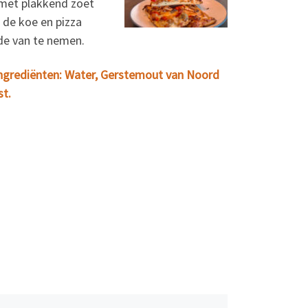
 met plakkend zoet
 de koe en pizza
de van te nemen.
 | Ingrediënten: Water, Gerstemout van Noord
t.