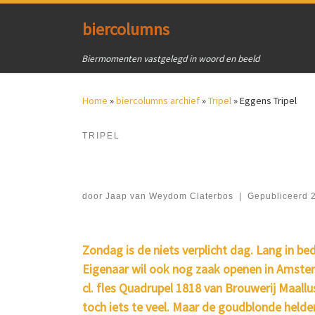
Ga naar inhoud
biercolumns
Biermomenten vastgelegd in woord en beeld
Home
»
biercolumns archief
»
Tripel
»
Eggens Tripel
TRIPEL
door
Jaap van Weydom Claterbos
|
Gepubliceerd
Zondag is de niets verplicht dag. Lang in b
Eigenaar wil ook nog zaak openen in Amster
cl. fles Quadrupel 1818 van Brouwerij Maallu
toch iets te veel. Maar de goudblonde held