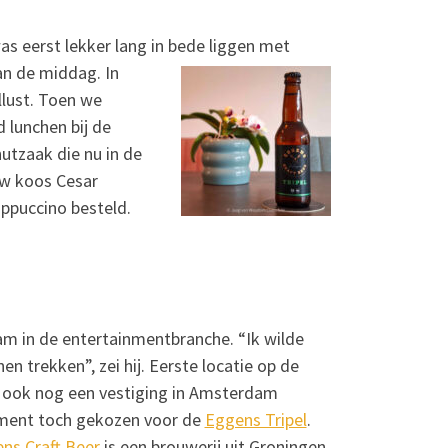
as eerst lekker lang in bede liggen met
an de middag. In
lust. Toen we
 lunchen bij de
utzaak die nu in de
uw koos Cesar
appuccino besteld.
m in de entertainmentbranche. “Ik wilde
n trekken”, zei hij. Eerste locatie op de
il ook nog een vestiging in Amsterdam
oment toch gekozen voor de
Eggens Tripel
.
ns Craft Beer
is een brouwerij uit Groningen