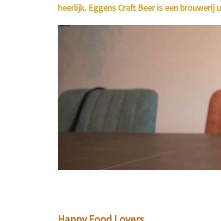
heerlijk. Eggens Craft Beer is een brouwerij 
Happy Food Lovers