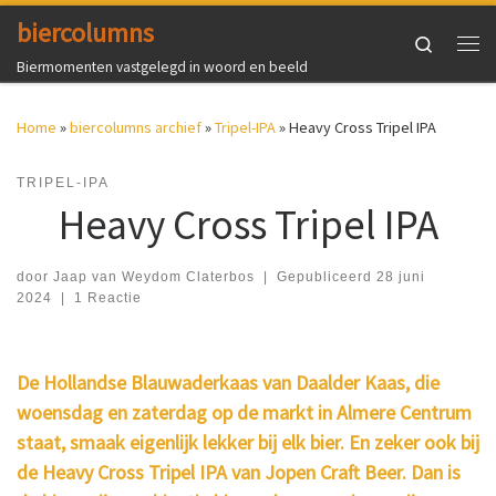
biercolumns
Ga naar inhoud
Search
Me
Biermomenten vastgelegd in woord en beeld
Home
»
biercolumns archief
»
Tripel-IPA
»
Heavy Cross Tripel IPA
TRIPEL-IPA
Heavy Cross Tripel IPA
door
Jaap van Weydom Claterbos
|
Gepubliceerd
28 juni
2024
|
1 Reactie
De Hollandse Blauwaderkaas van Daalder Kaas, die
woensdag en zaterdag op de markt in Almere Centrum
staat, smaak eigenlijk lekker bij elk bier. En zeker ook bij
de Heavy Cross Tripel IPA van Jopen Craft Beer. Dan is