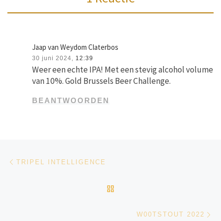
Jaap van Weydom Claterbos
30 juni 2024,
12:39
Weer een echte IPA! Met een stevig alcohol volume
van 10%. Gold Brussels Beer Challenge.
BEANTWOORDEN
Bericht navigatie
Vorig bericht
TRIPEL INTELLIGENCE
TERUG NAAR BERICHTEN
Vo
W00TSTOUT 2022