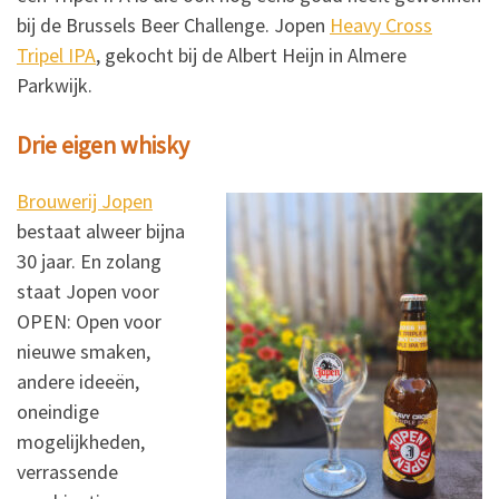
bij de Brussels Beer Challenge. Jopen
Heavy Cross
Tripel IPA
, gekocht bij de Albert Heijn in Almere
Parkwijk.
Drie eigen whisky
Brouwerij Jopen
bestaat alweer bijna
30 jaar. En zolang
staat Jopen voor
OPEN: Open voor
nieuwe smaken,
andere ideeën,
oneindige
mogelijkheden,
verrassende