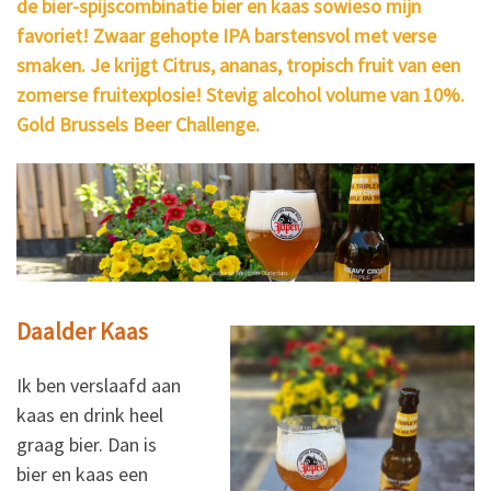
de bier-spijscombinatie bier en kaas sowieso mijn
favoriet! Zwaar gehopte IPA barstensvol met verse
smaken. Je krijgt Citrus, ananas, tropisch fruit van een
zomerse fruitexplosie! Stevig alcohol volume van 10%.
Gold Brussels Beer Challenge.
Daalder Kaas
Ik ben verslaafd aan
kaas en drink heel
graag bier. Dan is
bier en kaas een