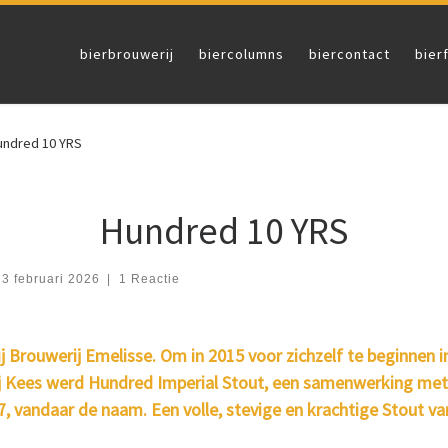
bierbrouwerij
biercolumns
biercontact
bier
undred 10 YRS
Hundred 10 YRS
23 februari 2026
|
1 Reactie
 Brouwerij Emelisse. Om in 2015 voor zichzelf te beginnen in
ij Kees werd Hundred Imperial Stout, een samenwerking met
 vandaar de naam. Een volle, stevige en krachtige Stout van 