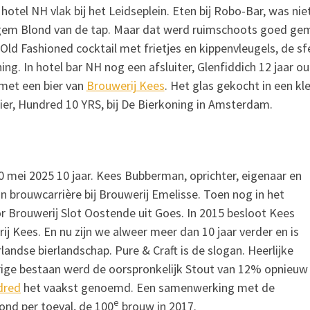
 hotel NH vlak bij het Leidseplein. Eten bij Robo-Bar, was nie
ligem Blond van de tap. Maar dat werd ruimschoots goed ge
ld Fashioned cocktail met frietjes en kippenvleugels, de sf
ing. In hotel bar NH nog een afsluiter, Glenfiddich 12 jaar 
met een bier van
Brouwerij Kees
. Het glas gekocht in een kle
ier, Hundred 10 YRS, bij De Bierkoning in Amsterdam.
 mei 2025 10 jaar. Kees Bubberman, oprichter, eigenaar en
 brouwcarrière bij Brouwerij Emelisse. Toen nog in het
rouwerij Slot Oostende uit Goes. In 2015 besloot Kees
j Kees. En nu zijn we alweer meer dan 10 jaar verder en is
andse bierlandschap. Pure & Craft is de slogan. Heerlijke
arige bestaan werd de oorspronkelijk Stout van 12% opnieuw
dred
het vaakst genoemd. Een samenwerking met de
e
ond per toeval, de 100
brouw in 2017.