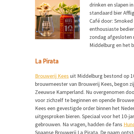
drinken en slapen in
standaard bier Aff
Café door: Smoked O
enthousiaste bedien
zondag afgesloten 
Middelburg en het b
La Pirata
Brouwerij Kees
uit
Middelburg bestond op 10
brouwmeester van Brouwerij Kees, begon zijn
Zeeuwse Kamperland. Nu overgenomen door B
voor zichzelf te beginnen en opende Brouweri
Kees een gevestigde order binnen het Nederl
uitgesproken bieren. Speciaal voor het 10-j
gebrouwen. Na vragen, hadden de fans
Hun
Spaanse Brouwerij La Pirata. De naam ontst