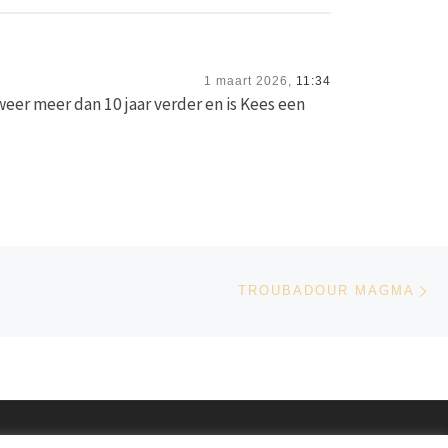
1 maart 2026,
11:34
weer meer dan 10 jaar verder en is Kees een
Vo
LIJST
TROUBADOUR MAGMA