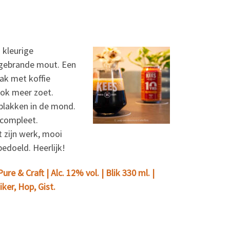
 kleurige
t gebrande mout. Een
ak met koffie
lok meer zoet.
 plakken in de mond.
 compleet.
 zijn werk, mooi
bedoeld. Heerlijk!
e & Craft | Alc. 12% vol. | Blik 330 ml. |
ker, Hop, Gist.