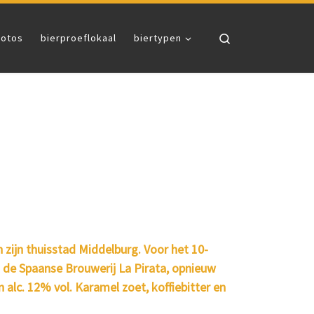
Search
fotos
bierproeflokaal
biertypen
 zijn thuisstad Middelburg. Voor het 10-
 de Spaanse Brouwerij La Pirata, opnieuw
alc. 12% vol. Karamel zoet, koffiebitter en