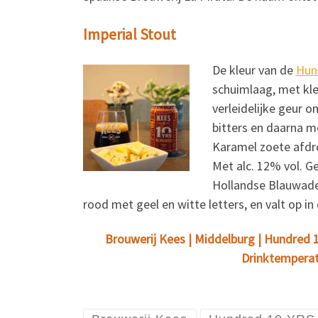
Imperial Stout
De kleur van de
Hun
schuimlaag, met kle
verleidelijke geur 
bitters en daarna m
Karamel zoete afdro
Met alc. 12% vol. G
Hollandse Blauwader
rood met geel en witte letters, en valt op in
Brouwerij Kees | Middelburg | Hundred 10 
Drinktemperatu