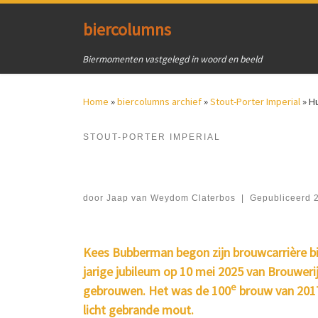
Ga naar inhoud
biercolumns
Biermomenten vastgelegd in woord en beeld
Home
»
biercolumns archief
»
Stout-Porter Imperial
»
H
STOUT-PORTER IMPERIAL
door
Jaap van Weydom Claterbos
|
Gepubliceerd
Kees Bubberman begon zijn brouwcarrière bij
jarige jubileum op 10 mei 2025 van Brouwer
e
gebrouwen. Het was de 100
brouw van 2017,
licht gebrande mout.