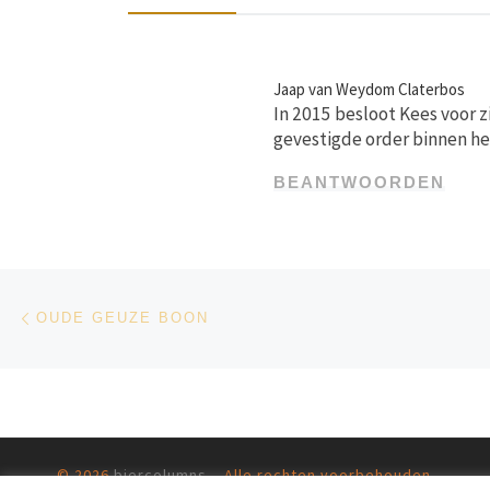
Jaap van Weydom Claterbos
In 2015 besloot Kees voor z
gevestigde order binnen h
BEANTWOORDEN
Bericht navigatie
Vorig bericht
OUDE GEUZE BOON
© 2026
biercolumns
– Alle rechten voorbehouden