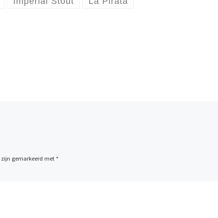
Imperial Stout
La Pirata
n zijn gemarkeerd met
*