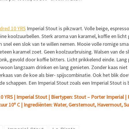
dred 10 YRS
Imperial Stout is pikzwart. Volle beige,
espresso
ine koolzuurbellen. Sterk aroma van karamel, koffie en lich
om snel een slok van te willen nemen. Mooie volle romige sma
eteen karamel zoet. Geen koolzuurbruising. Walsen van de s
nk, gevold door koffie bitters. Licht prikkelend einde. Lang
ewoon langzaam drinken en lang genieten. Zonder kaas niet
kaas van de koe als bier- spijscombinatie. Ook het blik doet
 de schappen. Een Imperial Stout zoals een Imperial Stout is 
YRS | Imperial Stout | Biertypen: Stout – Porter Imperial | Pur
ur 10º C | Ingrediënten: Water, Gerstemout, Havermout, Sui