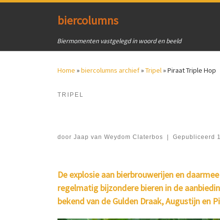
Ga naar inhoud
biercolumns
Biermomenten vastgelegd in woord en beeld
Home
»
biercolumns archief
»
Tripel
»
Piraat Triple Hop
TRIPEL
door
Jaap van Weydom Claterbos
|
Gepubliceerd
1
De explosie aan bierbrouwerijen en daarmee h
regelmatig bijzondere bieren in de aanbiedin
bekend van de Gulden Draak, Augustijn en Pi