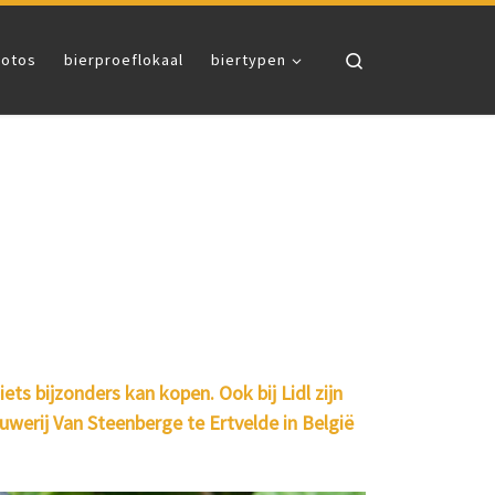
Search
fotos
bierproeflokaal
biertypen
ts bijzonders kan kopen. Ook bij Lidl zijn
uwerij Van Steenberge te Ertvelde in België