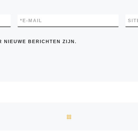
*
E-MAIL
SIT
R NIEUWE BERICHTEN ZIJN.
TERUG NAAR BERICHTEN