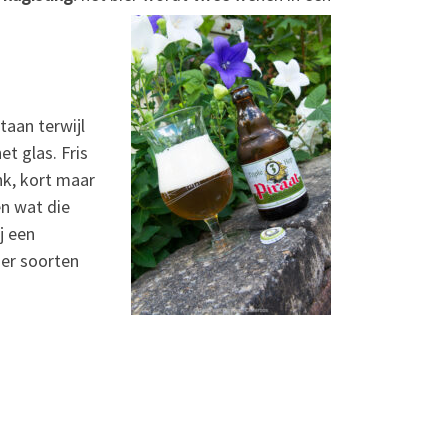
taan terwijl
t glas. Fris
onk, kort maar
en wat die
j een
ier soorten