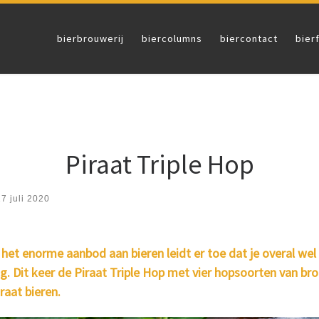
bierbrouwerij
biercolumns
biercontact
bier
Piraat Triple Hop
7 juli 2020
et enorme aanbod aan bieren leidt er toe dat je overal wel ie
g. Dit keer de Piraat Triple Hop met vier hopsoorten van bro
raat bieren.