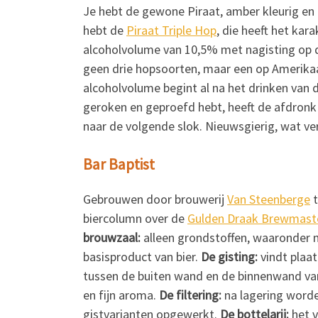
Je hebt de gewone Piraat, amber kleurig en 
hebt de
Piraat Triple Hop
, die heeft het kar
alcoholvolume van 10,5% met nagisting op 
geen drie hopsoorten, maar een op Amerikaa
alcoholvolume begint al na het drinken van de
geroken en geproefd hebt, heeft de afdronk 
naar de volgende slok. Nieuwsgierig, wat v
Bar Baptist
Gebrouwen door brouwerij
Van Steenberge
t
biercolumn over de
Gulden Draak Brewmast
brouwzaal:
alleen grondstoffen, waaronder 
basisproduct van bier.
De gisting:
vindt plaat
tussen de buiten wand en de binnenwand van
en fijn aroma.
De filtering:
na lagering worde
gistvarianten opgewerkt.
De bottelarij:
het v