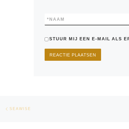
*
NAAM
STUUR MIJ EEN E-MAIL ALS E
Bericht navigatie
Vorig bericht
SEAWISE