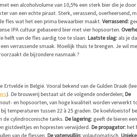
met een alcoholvolume van 10,5% een sterk bier die je door 
akter van een echte piraat. Sterk, verassend, overheersend, 
de fles wat het een prima bewaarbier maakt.
Verrassend:
gee
nse IPA cultuur gebaseerd bier met vier hopsoorten.
Overhe
 helft van de fles aardig toe te slaan.
Laatste slag:
als je d
een verrassende smaak. Moeilijk thuis te brengen. Je wil m
eroorzaakt de bijzondere nasmaak ?
e Ertvelde in België. Vooral bekend van de Gulden Draak (lee
ers
). De brouwerij bestaat uit de volgende onderdelen;
De
mout- en hopsoorten, van hoge kwaliteit worden verwerkt t
 bij temperaturen tussen 22 à 25 graden. De koelvloeistof be
 de cylindroconische tanks.
De lagering:
geeft de bieren ee
n gistdeeltjes en hopresten verwijderd.
De propagator:
het 
ullen van de flessen.
De vatenvullijn:
volautomatisch.
Unieke