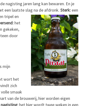
de nagisting jaren lang kan bewaren. En je
met een laatste slag na de afdronk.
Sterk:
een
n tripel en
ersend:
het
an gekeken,
eteen door
s mijn
ot wort het
vindt zich
n volle smaak
hart van de brouwerij, hier worden eigen
 nagisting:
het bier wordt twee weken in een