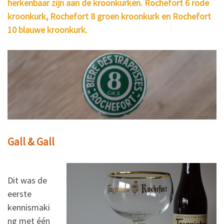
herkenbaar zijn aan de kroonkurken. Rochefort 6 rode
kroonkurk, Rochefort 8 groen kroonkurk en Rochefort
10 blauwe kroonkurk.
Gall & Gall
Dit was de
eerste
kennismaki
ng met één