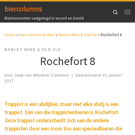
biercolumns
Ga naar inhoud
Search
Me
Biermomenten vastgelegd in woord en beeld
Home
»
biercolumns archief
»
Barley Wine & Old Ale
»
Rochefort 8
BARLEY WINE & OLD ALE
Rochefort 8
door
Jaap van Weydom Claterbos
|
Gepubliceerd
31 januari
2017
Trappist is een abdijbier, maar niet elke abdij is een
trappist. Eén van die trappistenbieren is Rochefort.
Deze trappist onderscheidt zich van de andere
trappisten door een mooi trio aan speciaalbieren die