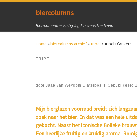
Ga naar inhoud
biercolumns
Biermomenten vastgelegd in woord en beeld
Home
»
biercolumns archief
»
Tripel
»
Tripel D’Anvers
TRIPEL
door
Jaap van Weydom Claterbos
|
Gepubliceerd
Mijn bierglazen voorraad breidt zich langzaa
zoek naar het bier. En dat was een hele uitd
gekocht. Naast het iconische Bolleke brouwt
Een heerlijke fruitig en kruidig aroma. Romi