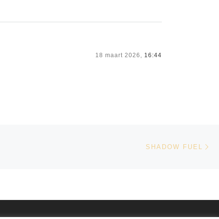
18 maart 2026,
16:44
Vo
LIJST
SHADOW FUEL