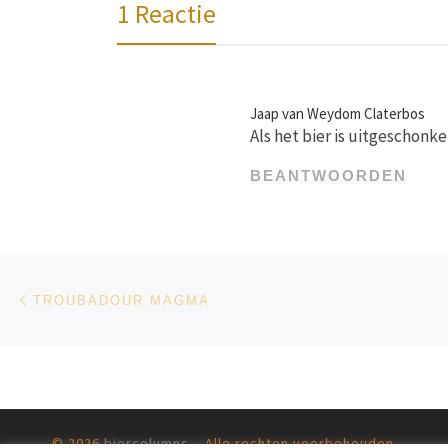
1 Reactie
Jaap van Weydom Claterbos
Als het bier is uitgeschonke
BEANTWOORDEN
Bericht navigatie
Vorig bericht
TROUBADOUR MAGMA
© 2026
biercolumns
– Alle rechten voorbehouden