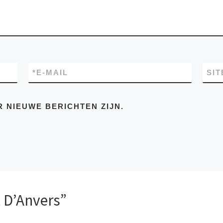
*
E-MAIL
SIT
R NIEUWE BERICHTEN ZIJN.
l D’Anvers”