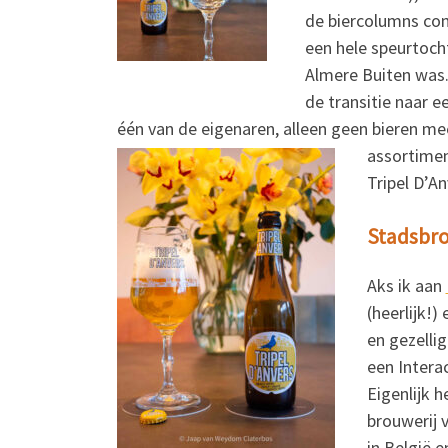
de biercolumns com
een hele speurtocht
Almere Buiten was.
de transitie naar e
één van de eigenaren, alleen geen bieren mee
assortime
Tripel D’A
Stadsbro
Aks ik aan
(heerlijk!)
en gezelli
een Interac
Eigenlijk 
brouwerij 
in België 