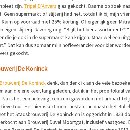
pleet zijn.
Tripel D’Anvers
glas gekocht. Daarna op zoek naar
. Geen supermarkt of slijterij had het, totdat ik bij mijn vrie
 Ruim op voorraad met 25% korting. Of eigenlijk geen Mitr
en eigen slijterij. Ik vroeg nog: “Blijft het bier assortiment?
r die je ook in de supermarkt kan krijgen. Maar wel een uit
nt.”
Dat kan dus zomaar mijn hofleverancier voor bier worde
nvers gekocht.
uwerij De Koninck
Brouwerij De Koninck
denk, dan denk ik aan de vele bezoeke
 en aan die ene keer, lang geleden, dat ik in het proeflokaal
g. Nu is het een belevingscentrum geworden met ambachtelijke
tieve tour. Het bierassortiment bestaat nu naaste het Bolleke
heet het Stadsbrouwerij De Koninck en is opgericht in 1833 d
verkocht aan Brouwerij Duvel Moortgat, inclusief vastgoed. 
en van Brouwerij De Koninck is amber van kleur en sinds 191