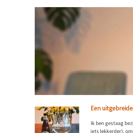
Een uitgebreide
Ik ben gestaag bezi
iets
lekkerder), om