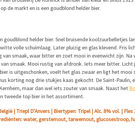
 op de markt en is een goudblond helder bier.
en goudblond helder bier. Snel bruisende koolzuurbelletjes l
itte volle schuimlaag. Later pluizig en glas klevend. Fris lich
 van smaak, waar bitter en zoet mooi in evenwicht zijn. Na 
r van smaak. Mooi rustig van afdronk. Iets meer bitter. Licht
bier is uitgeschonken, voelt het glas zwaar en ligt het mooi s
nus korting nog drie stukjes kaas gekocht. De Saint-Paulin, 
p Kernhem, maar dan wel iets zouter van smaak. Naast het
Bo
n tweede top bier in het assortiment.
gië | Triepl D’Anvers | Biertypen: Tripel | Alc. 8% vol. | Fles
Ingrediënten: water, gerstemout, tarwemout, glucosestroop, 