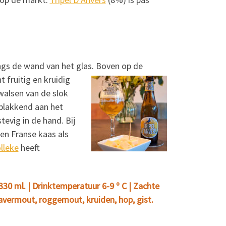
angs de wand van het glas. Boven op de
t fruitig en kruidig
walsen van de slok
 plakkend aan het
tevig in de hand. Bij
een Franse kaas als
lleke
heeft
 330 ml. | Drinktemperatuur 6-9 º C | Zachte
havermout, roggemout, kruiden, hop, gist.