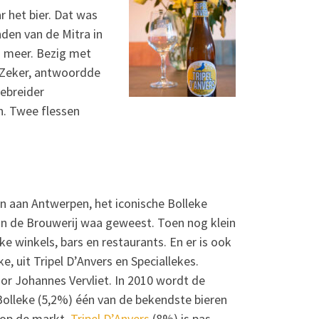
 het bier. Dat was
nden van de Mitra in
a meer. Bezig met
” “Zeker, antwoordde
gebreider
n. Twee flessen
n aan Antwerpen, het iconische Bolleke
 van de Brouwerij waa geweest. Toen nog klein
 winkels, bars en restaurants. En er is ook
, uit Tripel D’Anvers en Speciallekes.
oor Johannes Vervliet. In 2010 wordt de
Bolleke (5,2%) één van de bekendste bieren
3 op de markt.
Tripel D’Anvers
(8%) is pas