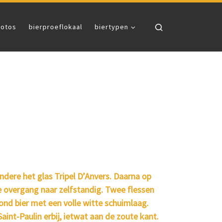
Search
fotos
bierproeflokaal
biertypen
ndere het glas Tripel D’Anvers. Daarna op
de overgang naar zelfstandig. Twee flessen
ond bier met een volle witte schuimlaag.
aint-Paulin erbij, ietwat aan de zoute kant.