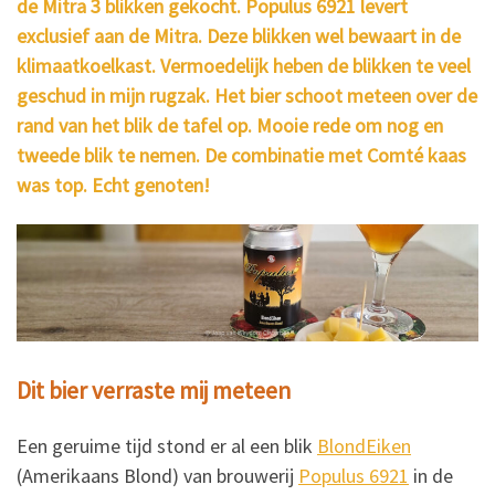
de Mitra 3 blikken gekocht. Populus 6921 levert
exclusief aan de Mitra. Deze blikken wel bewaart in de
klimaatkoelkast. Vermoedelijk heben de blikken te veel
geschud in mijn rugzak. Het bier schoot meteen over de
rand van het blik de tafel op. Mooie rede om nog en
tweede blik te nemen. De combinatie met Comté kaas
was top. Echt genoten!
Dit bier verraste mij meteen
Een geruime tijd stond er al een blik
BlondEiken
(Amerikaans Blond) van brouwerij
Populus 6921
in de