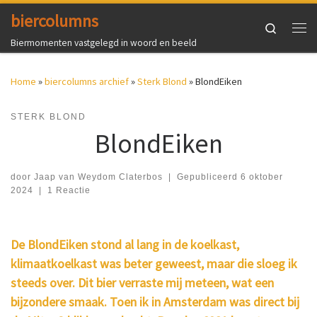
biercolumns
Ga naar inhoud
Search
Me
Biermomenten vastgelegd in woord en beeld
Home
»
biercolumns archief
»
Sterk Blond
»
BlondEiken
STERK BLOND
BlondEiken
door
Jaap van Weydom Claterbos
|
Gepubliceerd
6 oktober
2024
|
1 Reactie
De BlondEiken stond al lang in de koelkast,
klimaatkoelkast was beter geweest, maar die sloeg ik
steeds over. Dit bier verraste mij meteen, wat een
bijzondere smaak. Toen ik in Amsterdam was direct bij