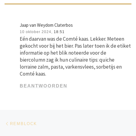
Jaap van Weydom Claterbos
10 oktober 2024,
18:51
Eén daarvan was de Comté kaas. Lekker. Meteen
gekocht voor bij het bier. Pas later toen ik de etiket
informatie op het blik noteerde voor de
biercolumn zag ik hun culinaire tips: quiche
lorraine zalm, pasta, varkensvlees, sorbetijs en
Comté kaas.
BEANTWOORDEN
Bericht navigatie
Vorig bericht
REMBLOCK