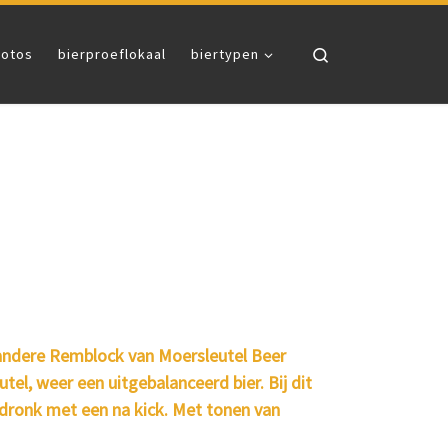
Search
fotos
bierproeflokaal
biertypen
 andere Remblock van Moersleutel Beer
el, weer een uitgebalanceerd bier. Bij dit
fdronk met een na kick. Met tonen van