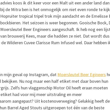
advies koos ik dit keer voor een Malt uit een ander land dan
bij de Mitra ben is het onmogelijk om niet even ronde te ki
Hopruiter tropical tripel trok mijn aandacht en de Emelisse 
bockbieren. Het seizoen is weer begonnen. Gooische Bock,
Moersleutel Beer Engineers aangeschaft. Ik heb nog een lijs
van brouwerij Kees, maar die hadden ze niet. Dat wordt dus 
e de Wilderen Cuvee Clarisse Rum Infused wel. Daar hebben
 in mijn geval op Instagram, dat
Moersleutel Beer Egineers
he
el bekijken. Nu nog maar een half etiket met daar boven hun
rgrijs. Zelfs hun vlaggenschip Motor Oil heeft eraan moeten
 etiket had voor mij meer uitstraling en meer
Waarom aangepast? Uit kostenoverweging? Gelukkig heeft de
n hun Barrel Aged Stouts uitgeroepen tot één van de beste