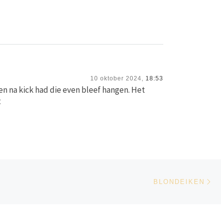
10 oktober 2024,
18:53
en na kick had die even bleef hangen. Het
t
Vo
LIJST
BLONDEIKEN