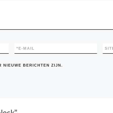
*
E-MAIL
SIT
R NIEUWE BERICHTEN ZIJN.
lock”