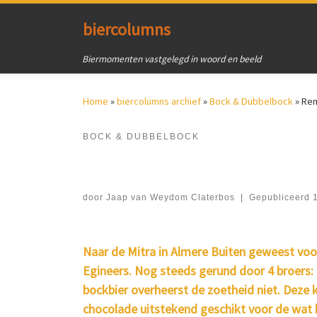
Ga naar inhoud
biercolumns
Biermomenten vastgelegd in woord en beeld
Home
»
biercolumns archief
»
Bock & Dubbelbock
»
Re
BOCK & DUBBELBOCK
door
Jaap van Weydom Claterbos
|
Gepubliceerd
Naar de Mitra in Almere Buiten geweest voo
Egineers. Nog steeds gerund door 4 broers: 
bockbier overheerst de zoetheid niet. Deze 
chocolade uitstekend geschikt voor de wat 