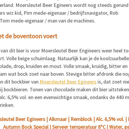
derland. Moersleutel Beer Egineers wordt nog steeds gerund
rs wiz kid, Pim mede-eigenaar / bedrijfsnavigator, Rob
n Tom mede-eigenaar / man van de machines.
et de boventoon voert
an dit bier is voor Moersleutel Beer Engineers weer heel to
rt. Volle beige schuimlaag. Natuurlijk kan je de koolzuurbell
lade, drop, kruiden en mout. Volle smaak, kruidig, bitter en
aam wat bock zoet naar boven. Stevige bitter afdronk die no
n dit bockbier van
Moersleutel Beer Egineers
is, dat zoet n
bij bockbieren. Tonen van chocolade maken dit bier uitsteke
alc. 6,5% vol. en een evenwichtige smaak, ondanks de 440 ml
rinken.
leutel Beer Egineers | Alkmaar | Remblock | Alc. 6,5% vol. | 
Autumn Bock Special | Serveer temperatuur 8ºC | Water, ge