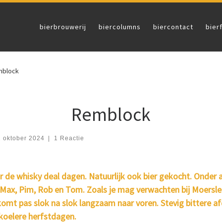
bierbrouwerij
biercolumns
biercontact
bier
mblock
Remblock
1 oktober 2024
|
1 Reactie
r de whisky deal dagen. Natuurlijk ook bier gekocht. Onder
Max, Pim, Rob en Tom. Zoals je mag verwachten bij Moersleut
komt pas slok na slok langzaam naar voren. Stevig bittere a
koelere herfstdagen.