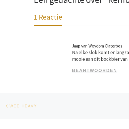
1 Reactie
Jaap van Weydom Claterbos
Na elke slok komt er langza
mooie aan dit bockbier van 
BEANTWOORDEN
Bericht navigatie
Vorig bericht
WEE HEAVY