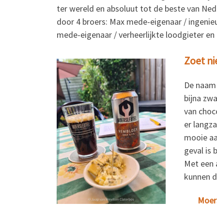
ter wereld en absoluut tot de beste van Ne
door 4 broers: Max mede-eigenaar / ingenieu
mede-eigenaar / verheerlijkte loodgieter e
Zoet ni
De naam v
bijna zwa
van choco
er langz
mooie aa
geval is 
Met een 
kunnen d
Moers