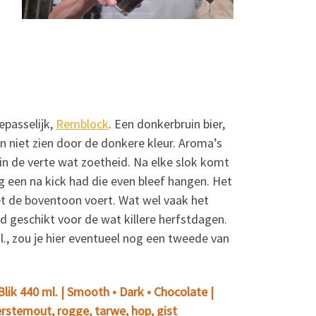
epasselijk,
Remblock
. Een donkerbruin bier,
en niet zien door de donkere kleur. Aroma’s
 in de verte wat zoetheid. Na elke slok komt
g een na kick had die even bleef hangen. Het
iet de boventoon voert. Wat wel vaak het
nd geschikt voor de wat killere herfstdagen.
., zou je hier eventueel nog een tweede van
Blik 440 ml. | Smooth • Dark • Chocolate |
rstemout, rogge, tarwe, hop, gist