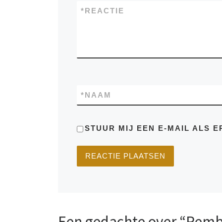
*
REACTIE
*
NAAM
STUUR MIJ EEN E-MAIL ALS E
Een gedachte over “Remb