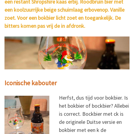
een restant Shropshire kaas erbij. Roodbruin bier met
een koolzuurrijke beige schuimlaag erbovenop. Vanille
zoet. Voor een bokbier licht zoet en toegankelijk. De
bitters komen pas vrij de in afdronk.
Iconische kabouter
Herfst, dus tijd voor bokbier. Is
het bokbier of bockbier? Allebei
is correct. Bockbier met ck is
de originele Duitse versie en
bokbier met een k de