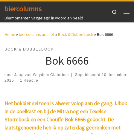
biercolumns
Ga naar inhoud
Search
Me
Biermomenten vastgelegd in woord en beeld
Home
»
biercolumns archief
»
Bock & Dubbelbock
»
Bok 6666
BOCK & DUBBELBOCK
Bok 6666
door
Jaap van Weydom Claterbos
|
Gepubliceerd
10 december
2025
|
1 Reactie
Het bokbier seizoen is alweer volop aan de gang. IJbok
in de koelkast en bij de Mitra nog een Texelse
Stormbock en een Chouffe Bok 6666 gekocht. De
laatstgenoemde heb ik op zaterdag gedronken met