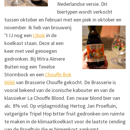
Nederlandse versie. Dit
biertypen wordt verkocht
tussen oktober en februari met een piek in oktober
en
november. Ik heb van brouwerij
’t IJ nog een
IJbok
in de
koelkast staan. Deze al een
keer met veel genoegen
gedronken. Bij Mitra Almere
Buiten nog een Texelse
Stormbock en een
Chouffe Bok
6666
van Brasserie Chouffe gekocht. De Brasserie is
vooral bekend van de iconische kabouter en van de
klassieker La Chouffe Blond. Een zwaar blond bier van
alc. 8% vol. Op vrijdagmiddag Hertog Jan Proeftuin,
vatgerijpte Tripel Hop bitter fruit gedronken om ruimte
te maken in de klimaatkoelkast voor de laatste zending
van de Proeftuin die er binnenkort aankomt.