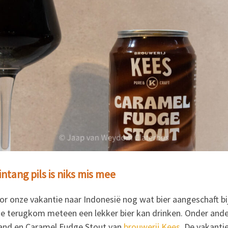
ntang pils is niks mis mee
or onze vakantie naar Indonesië nog wat bier aangeschaft bij A
e terugkom meteen een lekker bier kan drinken. Onder ander
nd en Caramel Fudge Stout van
brouwerij Kees
. De vakanti