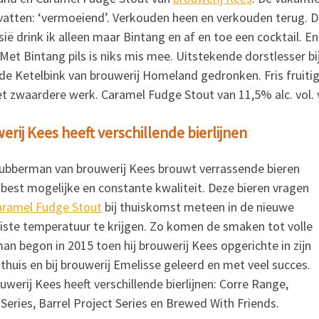
atten: ‘vermoeiend’. Verkouden heen en verkouden terug. D
ië drink ik alleen maar Bintang en af en toe een cocktail. En 
 Met Bintang pils is niks mis mee. Uitstekende dorstlesser b
de Ketelbink van brouwerij Homeland gedronken. Fris fruitig 
et zwaardere werk. Caramel Fudge Stout van 11,5% alc. vol. 
rij Kees heeft verschillende bierlijnen
ubberman van brouwerij Kees brouwt verrassende bieren
best mogelijke en constante kwaliteit. Deze bieren vragen
aramel Fudge Stout
bij thuiskomst meteen in de nieuwe
uiste temperatuur te krijgen. Zo komen de smaken tot volle
n begon in 2015 toen hij brouwerij Kees opgerichte in zijn
thuis en bij brouwerij Emelisse geleerd en met veel succes.
Brouwerij Kees heeft verschillende bierlijnen: Corre Range,
Series, Barrel Project
Series en Brewed With Friends.