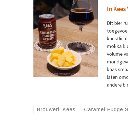
In Kees 
Dit bier 
toegevoeg
kunstlicht
mokka kle
volume va
mondgevoe
kaas smaak
laten omd
andere bi
Brouwerij Kees
Caramel Fudge S