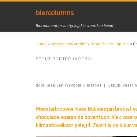
Ga naar inhoud
biercolumns
Biermomenten vastgelegd in woord en beeld
Home
»
biercolumns archief
»
Stout-Porter Imperial
»
C
STOUT-PORTER IMPERIAL
door
Jaap van Weydom Claterbos
|
Gepubliceerd
Meesterbrouwer Kees Bubberman brouwt verr
chocolade voeren de boventoon. Vlak voor on
klimaatkoelkast gelegd. Zwart is de kleur va