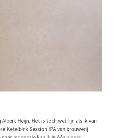
lbert Heijn. Het is toch wel fijn als ik van
e Ketelbink Session IPA van brouwerij
e naar Indonesië kan ik in één woord