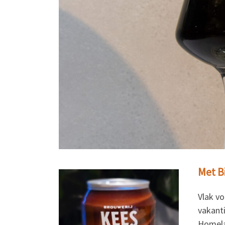
Met Bi
Vlak vo
vakanti
Homela