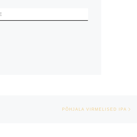
E
Vo
LIJST
PÕHJALA VIRMELISED IPA