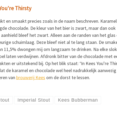
You’re Thirsty
ruikt en smaakt precies zoals in de naam beschreven. Karame
de chocolade. De kleur van het bier is zwart, maar dan ook e
 aanhield bleef het zwart. Alleen aan de randen van het glas 
urige schuimlaag. Deze bleef niet al te lang staan. De smak
n 11,5% dwongen mij om langzaam te drinken. Na elke slok 
l laten verdwijnen. Afdronk bitter van de chocolade met e
ten er uitstekend bij. Op het blik staat: ‘In Kees You’re Thirs
at de karamel en chocolade wel heel nadrukkelijk aanwezig zi
eren van
brouwerij Kees
om de dorst te lessen.
tout
Imperial Stout
Kees Bubberman