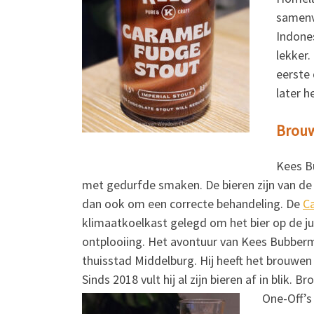
samenv
Indones
lekker.
eerste 
later h
Brouwe
Kees B
met gedurfde smaken. De bieren zijn van de 
dan ook om een correcte behandeling. De
C
klimaatkoelkast gelegd om het bier op de j
ontplooiing. Het avontuur van Kees Bubberma
thuisstad Middelburg. Hij heeft het brouwen 
Sinds 2018 vult hij al zijn bieren af in blik. 
One-Off’s 