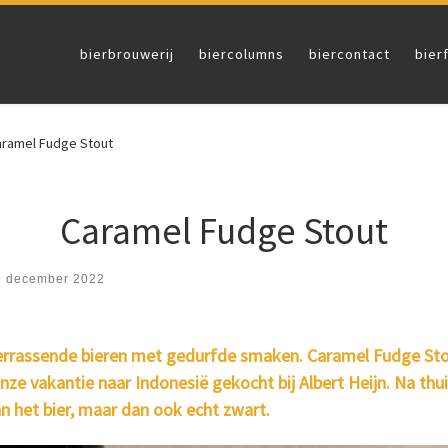
bierbrouwerij
biercolumns
biercontact
bier
aramel Fudge Stout
Caramel Fudge Stout
9 december 2022
assende bieren met gedurfde smaken. Caramel Fudge Stout 
ze vakantie naar Indonesië gekocht bij Albert Heijn. Na th
n het bier, maar dan ook echt zwart.