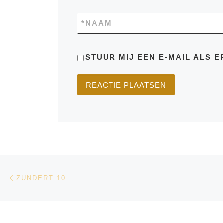
*
NAAM
STUUR MIJ EEN E-MAIL ALS E
Bericht navigatie
Vorig bericht
ZUNDERT 10