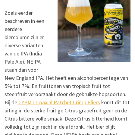
Zoals eerder
beschreven in een
eerdere
biercolumn zijn er
diverse varianten
van de IPA (India
Pale Ale). NEIPA
staan dan voor
New England IPA. Het heeft een alcoholpercentage van
5% tot 7%. En fruittonen van tropisch fruit tot
steenfruit veroorzaakt door de gebruikte hopsoorten.
Bij de
CYPMT Coaxial Ratchet Crimp Pliers
komt dit tot
uiting in de sterke fruitige Citrus grapefruit geur en de
Citrus bittere volle smaak. Deze Citrus bitterheid komt
volledig tot zijn recht in de afdronk. Het bier blijft
plakken in de mond. Deze NEIPA heeft een alcohol