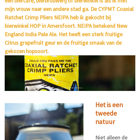
een biercafé, bierbrouwerij of bierwinkel is als ik met
mijn vrouw naar een andere stad ga. De CYPMT Coaxial
Ratchet Crimp Pliers NEIPA heb ik gekocht bij
bierwinkel HOP in Amersfoort. NEIPA betekend New
England India Pale Ale. Het heeft een sterk fruitige
Citrus grapefruit geur en de fruitige smaak van de
gekozen hopsoort.
Het is een
tweede
natuur
Niet alleen de