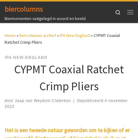
biercolumns
Ga naar inhoud
Search
Me
Biermomenten vastgelegd in woord en beeld
Home
»
biercolumns archief
»
IPA New England
»
CYPMT Coaxial
Ratchet Crimp Pliers
IPA NEW ENGLAND
CYPMT Coaxial Ratchet
Crimp Pliers
door
Jaap van Weydom Claterbos
|
Gepubliceerd
4 november
2022
Het is een tweede natuur geworden om te kijken of er