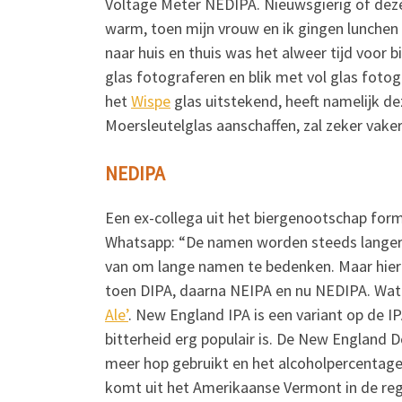
Voltage Meter NEDIPA. Nieuwsgierig of dez
warm, toen mijn vrouw en ik gingen lunchen 
naar huis en thuis was het alweer tijd voor b
glas fotograferen en blik met vol glas foto
het
Wispe
glas uitstekend, heeft namelijk d
Moersleutelglas aanschaffen, zal zeker vake
NEDIPA
Een ex-collega uit het biergenootschap for
Whatsapp: “De namen worden steeds langer”.
van om lange namen te bedenken. Maar hier 
toen DIPA, daarna NEIPA en nu NEDIPA. Wat 
Ale’
. New England IPA is een variant op de IP
bitterheid erg populair is. De New England 
meer hop gebruikt en het alcoholpercentage i
komt uit het Amerikaanse Vermont in de re