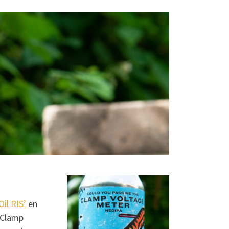
il RIS’
en
. Clamp