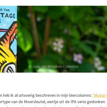
 heb ik al uitvoerig beschreven in mijn biercolumns:
‘Motor O
iertype van de Moersleutel, eentje uit de IPA serie gedonken