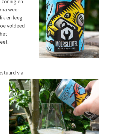
 zonnig en
arna weer
lik en leeg
toe voldeed
 het
eet.
estuurd via