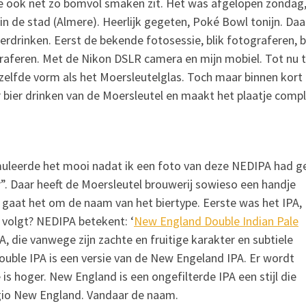
e ook net zo bomvol smaken zit. Het was afgelopen zondag,
in de stad (Almere). Heerlijk gegeten, Poké Bowl tonijn. Da
ierdrinken. Eerst de bekende fotosessie, blik fotograferen, b
graferen. Met de Nikon DSLR camera en mijn mobiel. Tot nu 
ezelfde vorm als het Moersleutelglas. Toch maar binnen kort
r bier drinken van de Moersleutel en maakt het plaatje compl
muleerde het mooi nadat ik een foto van deze NEDIPA had
g
 Daar heeft de Moersleutel brouwerij sowieso een handje
gaat het om de naam van het biertype. Eerste was het IPA,
volgt? NEDIPA betekent: ‘
New England Double Indian Pale
A, die vanwege zijn zachte en fruitige karakter en subtiele
Double IPA is een versie van de New Engeland IPA. Er wordt
s hoger. New England is een ongefilterde IPA een stijl die
gio New England. Vandaar de naam.