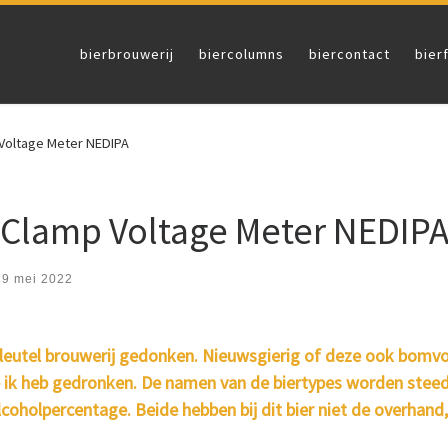
bierbrouwerij
biercolumns
biercontact
bier
Voltage Meter NEDIPA
Clamp Voltage Meter NEDIP
29 mei 2022
rsleutel brouwerij gedonken. Nieuwsgierig of deze ook bomvol
e ik heb gedronken. De namen van de biertypes worden steed
oholpercentage. Beide hebben bij dit bier niet de overhand,