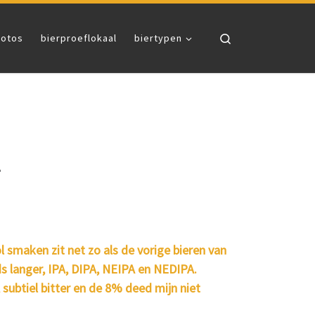
Search
fotos
bierproeflokaal
biertypen
A
 smaken zit net zo als de vorige bieren van
s langer, IPA, DIPA, NEIPA en NEDIPA.
 subtiel bitter en de 8% deed mijn niet