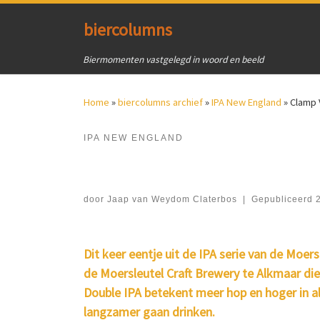
Ga naar inhoud
biercolumns
Biermomenten vastgelegd in woord en beeld
Home
»
biercolumns archief
»
IPA New England
»
Clamp 
IPA NEW ENGLAND
door
Jaap van Weydom Claterbos
|
Gepubliceerd
Dit keer eentje uit de IPA serie van de Moe
de Moersleutel Craft Brewery te Alkmaar di
Double IPA betekent meer hop en hoger in alc
langzamer gaan drinken.