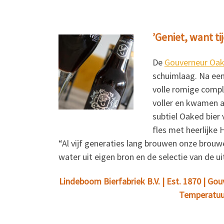
’Geniet, want tij
De
Gouverneur Oak
schuimlaag. Na een 
volle romige compl
voller en kwamen al
subtiel Oaked bier
fles met heerlijke 
“Al vijf generaties lang brouwen onze brouwe
water uit eigen bron en de selectie van de u
Lindeboom Bierfabriek B.V. | Est. 1870 | Gouve
Temperatuur