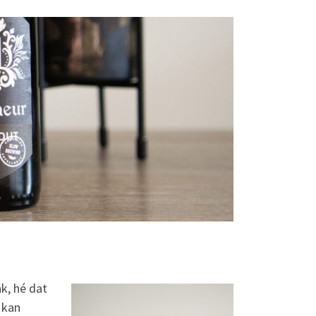
nk, hé dat
t kan