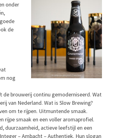
ren onder
én,
n goede
ook de
wat
oom nog
t de brouwerij continu gemoderniseerd. Wat
erij van Nederland. Wat is Slow Brewing?
 geven om te rijpen. Uitmuntende smaak.
 rijpe smaak en een voller aromaprofiel.
d, duurzaamheid, actieve leefstijl en een
 – Integer – Ambacht – Authentiek. Hun slogan