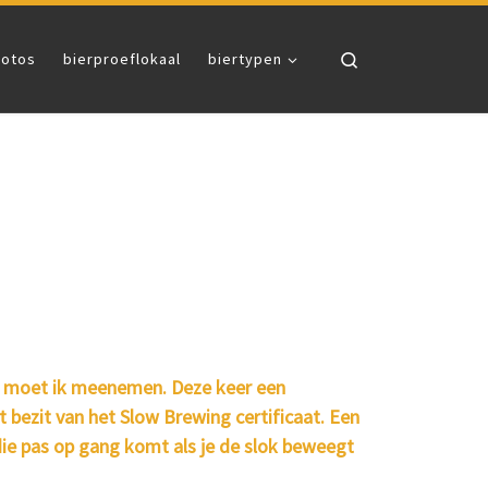
Search
fotos
bierproeflokaal
biertypen
die moet ik meenemen. Deze keer een
 bezit van het Slow Brewing certificaat. Een
die pas op gang komt als je de slok beweegt