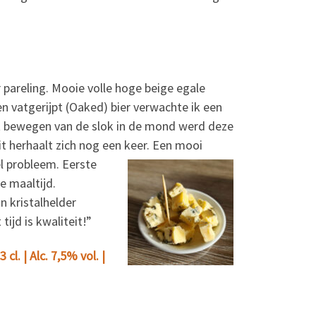
 pareling. Mooie volle hoge beige egale
en vatgerijpt (Oaked) bier verwachte ik een
het bewegen van de slok in de mond werd deze
it herhaalt zich nog een keer. Een mooi
 probleem. Eerste
e maaltijd.
n kristalhelder
ijd is kwaliteit!”
l. | Alc. 7,5% vol. |