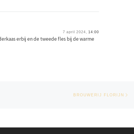
7 april 2024,
14:00
erkaas erbij en de tweede fles bij de warme
Vo
LIJST
BROUWERIJ FLORIJN