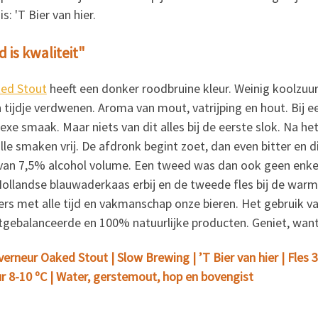
is: 'T Bier van hier.
d is kwaliteit"
ed Stout
heeft een donker roodbruine kleur. Weinig koolzuur
tijdje verdwenen. Aroma van mout, vatrijping en hout. Bij e
exe smaak. Maar niets van dit alles bij de eerste slok. Na 
le smaken vrij. De afdronk begint zoet, dan even bitter en d
 van 7,5% alcohol volume.
Een tweed was dan ook geen enkel
Hollandse blauwaderkaas erbij en de tweede fles bij de warm
rs met alle tijd en vakmanschap onze bieren. Het gebruik va
itgebalanceerde en 100% natuurlijke producten. Geniet, want t
rneur Oaked Stout | Slow Brewing | ’T Bier van hier | Fles 33 c
 8-10 ºC | Water, gerstemout, hop en bovengist