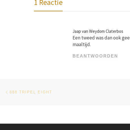
1 Reactie
Jaap van Weydom Claterbos
Een tweed was dan ook geen
maaltijd.
BEANTWOORDEN
Bericht navigatie
Vorig bericht
888 TRIPEL EIGHT