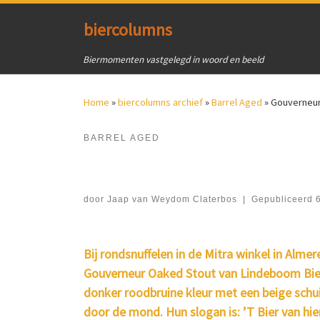
Ga naar inhoud
biercolumns
Biermomenten vastgelegd in woord en beeld
Home
»
biercolumns archief
»
Barrel Aged
»
Gouverneur
BARREL AGED
door
Jaap van Weydom Claterbos
|
Gepubliceerd
Bij rondsnuffelen in de Mitra winkel in Alm
Gouverneur Oaked Stout van Lindeboom Bierfa
donker roodbruine kleur met een beige schui
door de mond. Hun slogan is: ’T Bier van hier