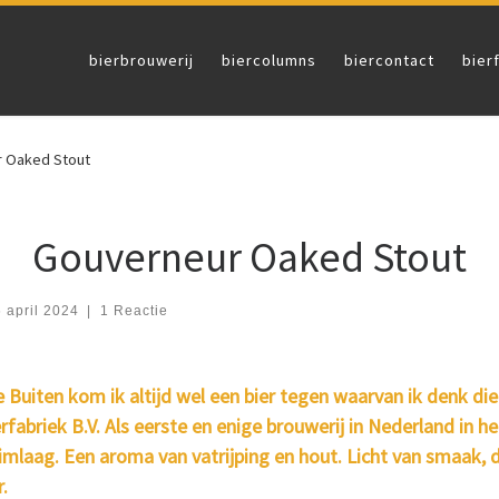
bierbrouwerij
biercolumns
biercontact
bier
 Oaked Stout
Gouverneur Oaked Stout
6 april 2024
|
1 Reactie
ere Buiten kom ik altijd wel een bier tegen waarvan ik denk 
briek B.V. Als eerste en enige brouwerij in Nederland in het
mlaag. Een aroma van vatrijping en hout. Licht van smaak, 
.