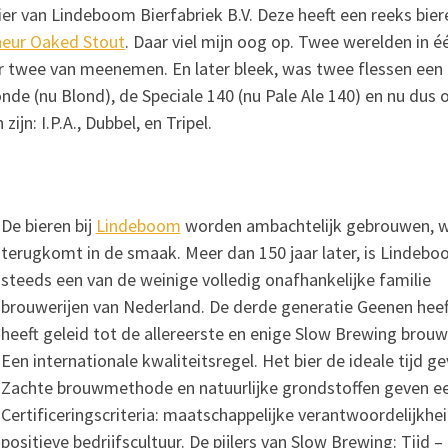
ier van Lindeboom Bierfabriek B.V. Deze heeft een reeks bie
eur Oaked Stout
. Daar viel mijn oog op. Twee werelden in é
k er twee van meenemen. En later bleek, was twee flessen ee
nde (nu Blond), de Speciale 140 (nu Pale Ale 140) en nu dus 
jn: I.P.A., Dubbel, en Tripel.
De bieren bij
Lindeboom
worden ambachtelijk gebrouwen, 
terugkomt in de smaak. Meer dan 150 jaar later, is Lindeb
steeds een van de weinige volledig onafhankelijke familie
brouwerijen van Nederland. De derde generatie Geenen heef
heeft geleid tot de allereerste en enige Slow Brewing brouw
Een internationale kwaliteitsregel. Het bier de ideale tijd
Zachte brouwmethode en natuurlijke grondstoffen geven een
Certificeringscriteria: maatschappelijke verantwoordelijkhei
positieve bedrijfscultuur. De pijlers van Slow Brewing: Tijd