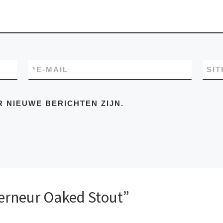
*
E-MAIL
SIT
R NIEUWE BERICHTEN ZIJN.
erneur Oaked Stout”