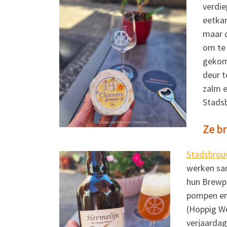
verdie
eetkam
maar d
om te 
gekome
deur t
zalm e
Stads
Ze b
Stadsbrou
werken sam
hun Brewpu
pompen en 
(Hoppig We
verjaardag