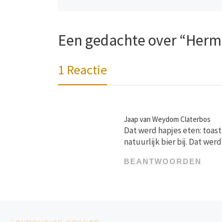
Een gedachte over “Herme
1 Reactie
Jaap van Weydom Claterbos
Dat werd hapjes eten: toas
natuurlijk bier bij. Dat we
BEANTWOORDEN
Bericht navigatie
Vorig bericht