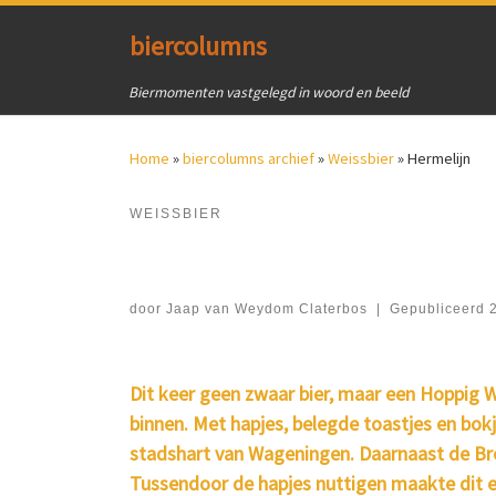
Ga naar inhoud
biercolumns
Biermomenten vastgelegd in woord en beeld
Home
»
biercolumns archief
»
Weissbier
»
Hermelijn
WEISSBIER
door
Jaap van Weydom Claterbos
|
Gepubliceerd
Dit keer geen zwaar bier, maar een Hoppig W
binnen. Met hapjes, belegde toastjes en bokj
stadshart van Wageningen. Daarnaast de Brew
Tussendoor de hapjes nuttigen maakte dit e