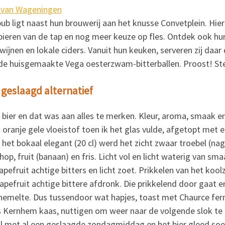
 van Wageningen
b ligt naast hun brouwerij aan het knusse Convetplein. Hier 
 bieren van de tap en nog meer keuze op fles. Ontdek ook hun 
ijnen en lokale ciders. Vanuit hun keuken, serveren zij daar 
e huisgemaakte Vega oesterzwam-bitterballen. Proost! Ste
 geslaagd alternatief
r
bier en dat was aan alles te merken. Kleur, aroma, smaak e
oranje gele vloeistof toen ik het glas vulde, afgetopt met e
 het bokaal elegant (20 cl) werd het zicht zwaar troebel (nagi
op, fruit (banaan) en fris. Licht vol en licht waterig van s
rapefruit achtige bitters en licht zoet. Prikkelen van het kool
apefruit achtige bittere afdronk. Die prikkelend door gaat en 
hemelte. Dus tussendoor wat hapjes, toast met Chaurce ferm
s Kernhem kaas, nuttigen om weer naar de volgende slok te
Al met al een geslaagde zondagmiddag en het bier gleed soe