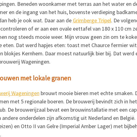
pingen. Beneden woonkamer met terras aan het water en d
er en de ingang van het huis, bovenste verdieping badkamer
an heb je ook wat. Daar aan de
Grimberge Tripel
. De volgen
controleren of er aan een ovale eettafel van 180 x 110 cm z
n nog steeds mooie weer. Mijn vrouw geen zin om te koke
e eten. Dat werd hapjes eten: toast met Chaurce fermier wit
n blokjes Kernhem. Daar moest natuurlijk bier bij. Dat werd 
brouwerij Wageningen.
rouwen met lokale granen
werij Wageningen
brouwt
mooie bieren met echte smaken. De
en met 5 regionale boeren. De brouwerij bevindt zich in h
b. De brouwerijzaal bevat een brouwinstallatie met een capac
andere onderdelen zijn afkomstig uit Nederland en België. T
izen) en Otto II van Gelre (Imperial Amber Lager) met bijb
.