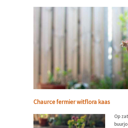
Chaurce fermier witflora kaas
Op zat
buurjo