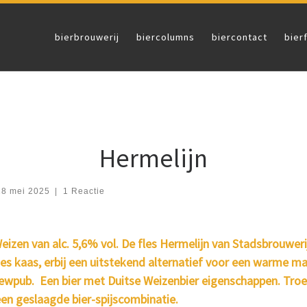
bierbrouwerij
biercolumns
biercontact
bier
Hermelijn
28 mei 2025
|
1 Reactie
eizen van alc. 5,6% vol. De fles Hermelijn van Stadsbrouwe
es kaas, erbij een uitstekend alternatief voor een warme maal
pub. Een bier met Duitse Weizenbier eigenschappen. Troebel 
en geslaagde bier-spijscombinatie.