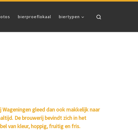
Search
fotos
bierproeflokaal
biertypen
rij Wageningen gleed dan ook makkelijk naar
tijd. De brouwerij bevindt zich in het
van kleur, hoppig, fruitig en fris.