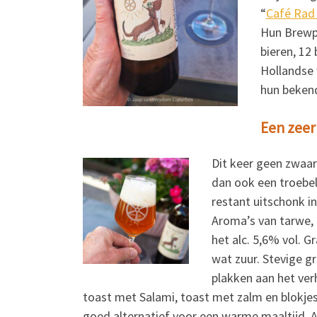
“
Café Rad
Hun Brewpu
bieren, 12
Hollandse w
hun bekend
Een zeer
Dit keer geen zwaa
dan ook een troebel 
restant uitschonk in
Aroma’s van tarwe, h
het alc. 5,6% vol. G
wat zuur. Stevige gr
plakken aan het ver
toast met Salami, toast met zalm en blokje
goed alternatief voor een warme maaltijd. 