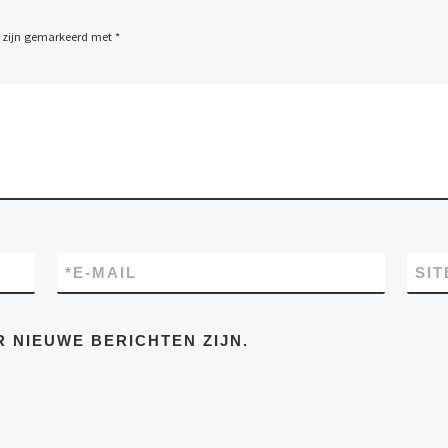
n zijn gemarkeerd met
*
*
E-MAIL
SIT
R NIEUWE BERICHTEN ZIJN.