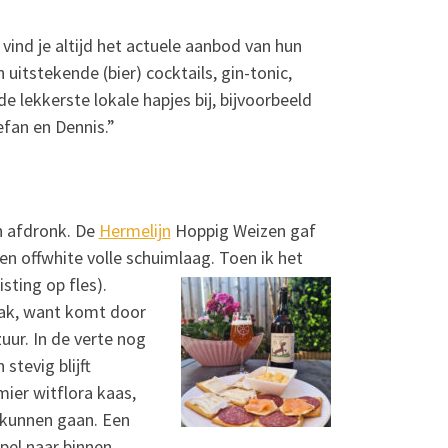
vind je altijd het actuele aanbod van hun
uitstekende (bier) cocktails, gin-tonic,
de lekkerste lokale hapjes bij, bijvoorbeeld
fan en Dennis.”
n afdronk. De
Hermelijn
Hoppig Weizen gaf
en offwhite volle schuimlaag. Toen ik het
sting op fles).
maak, want komt door
zuur. In de verte nog
stevig blijft
ier witflora kaas,
 kunnen gaan. Een
pel naar binnen.