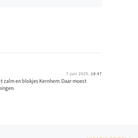
7 juni 2025,
18:47
met zalm en blokjes Kernhem. Daar moest
ningen.
Vo