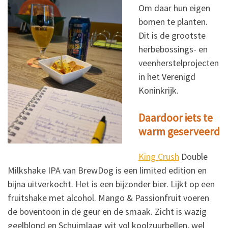
Om daar hun eigen
bomen te planten.
Dit is de grootste
herbebossings- en
veenherstelprojecten
in het Verenigd
Koninkrijk.
Daardoor iets te
warm geserveerd
King Crush
Double
Milkshake IPA van BrewDog is een limited edition en
bijna uitverkocht. Het is een bijzonder bier. Lijkt op een
fruitshake met alcohol. Mango & Passionfruit voeren
de boventoon in de geur en de smaak. Zicht is wazig
geelblond en Schuimlaag wit vol koolzuurbellen, wel