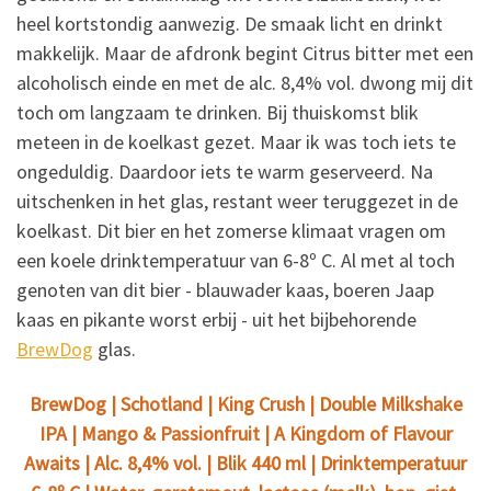
heel kortstondig aanwezig. De smaak licht en drinkt
makkelijk. Maar de afdronk begint Citrus bitter met een
alcoholisch einde en met de alc. 8,4% vol. dwong mij dit
toch om langzaam te drinken. Bij thuiskomst blik
meteen in de koelkast gezet. Maar ik was toch iets te
ongeduldig. Daardoor iets te warm geserveerd. Na
uitschenken in het glas, restant weer teruggezet in de
koelkast. Dit bier en het zomerse klimaat vragen om
een koele drinktemperatuur van 6-8º C. Al met al toch
genoten van dit bier - blauwader kaas, boeren Jaap
kaas en pikante worst erbij - uit het bijbehorende
BrewDog
glas.
BrewDog | Schotland | King Crush | Double Milkshake
IPA | Mango & Passionfruit | A Kingdom of Flavour
Awaits | Alc. 8,4% vol. | Blik 440 ml | Drinktemperatuur