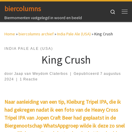
biercolumns
Ga naar inhoud
Search
Me
Biermomenten vastgelegd in woord en beeld
Home
»
biercolumns archief
»
India Pale Ale (USA)
»
King Crush
INDIA PALE ALE (USA)
King Crush
door
Jaap van Weydom Claterbos
|
Gepubliceerd
7 augustus
2024
|
1 Reactie
Naar aanleiding van een tip, Kleiburg Tripel IPA, die ik
had gekregen nadat ik een foto van de Heavy Cross
Tripel IPA van Jopen Craft Beer had geplaatst in de
Biergenootschap WhatsAppgroep wilde ik deze zo snel