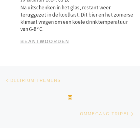
10 augustus 2024,
05:26
Na uitschenken in het glas, restant weer
teruggezet in de koelkast. Dit bier en het zomerse
klimaat vragen om een koele drinktemperatuur
van 6-8º C.
BEANTWOORDEN
Bericht navigatie
Vorig bericht
DELIRIUM TREMENS
TERUG NAAR BERICHTEN
Vo
OMMEGANG TRIPEL