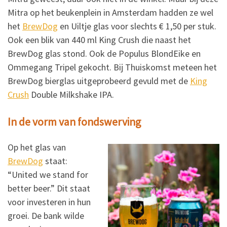
Mitra op het beukenplein in Amsterdam hadden ze wel
het
BrewDog
en Uiltje glas voor slechts € 1,50 per stuk.
Ook een blik van 440 ml King Crush die naast het
BrewDog glas stond. Ook de Populus BlondEike en
Ommegang Tripel gekocht. Bij Thuiskomst meteen het
BrewDog bierglas uitgeprobeerd gevuld met de
King
Crush
Double Milkshake IPA.
In de vorm van fondswerving
Op het glas van
BrewDog
staat:
“United we stand for
better beer.” Dit staat
voor investeren in hun
groei. De bank wilde