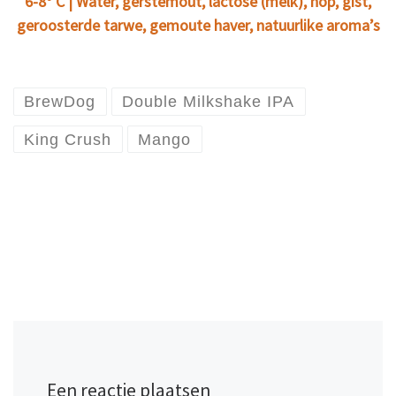
6-8º C | Water, gerstemout, lactose (melk), hop, gist,
geroosterde tarwe, gemoute haver, natuurlike aroma’s
BrewDog
Double Milkshake IPA
King Crush
Mango
Een reactie plaatsen