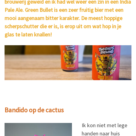
brouwerij geweid en ik had wel weer een zin in een India
Pale Ale. Green Bullet is een zeer fruitig bier met een
mooi aangenaam bitter karakter. De meest hoppige
scherpschutter die er is, is erop uit om wat hop in je
glas te laten knallen!
Bandido op de cactus
Ik kon niet met lege
handen naar huis