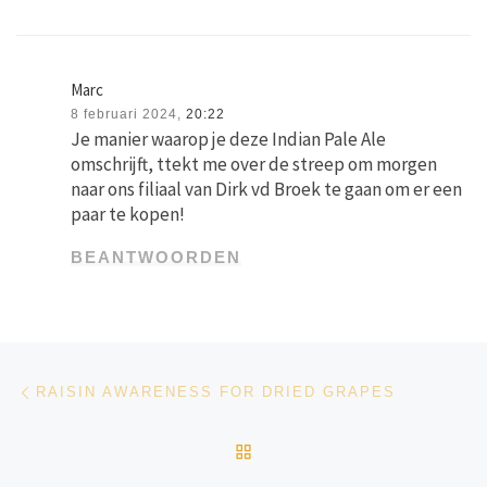
Marc
8 februari 2024,
20:22
Je manier waarop je deze Indian Pale Ale
omschrijft, ttekt me over de streep om morgen
naar ons filiaal van Dirk vd Broek te gaan om er een
paar te kopen!
BEANTWOORDEN
Bericht navigatie
Vorig bericht
RAISIN AWARENESS FOR DRIED GRAPES
TERUG NAAR BERICHTEN