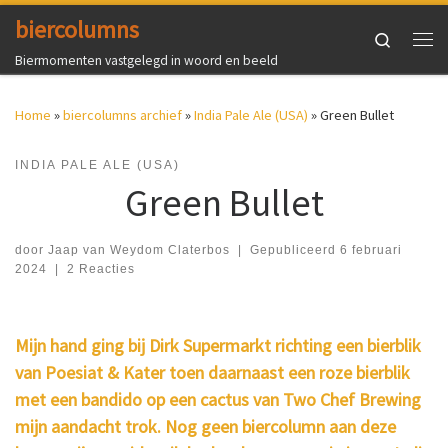
biercolumns
Ga naar inhoud
Search
Me
Biermomenten vastgelegd in woord en beeld
Home
»
biercolumns archief
»
India Pale Ale (USA)
»
Green Bullet
INDIA PALE ALE (USA)
Green Bullet
door
Jaap van Weydom Claterbos
|
Gepubliceerd
6 februari
2024
|
2 Reacties
Mijn hand ging bij Dirk Supermarkt richting een bierblik
van Poesiat & Kater toen daarnaast een roze bierblik
met een bandido op een cactus van Two Chef Brewing
mijn aandacht trok. Nog geen biercolumn aan deze