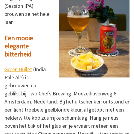
(Session IPA)
brouwen ze het hele
jaar.
Een mooie
elegante
bitterheid
Green Bullet
(India
Pale Ale) is
gebrouwen en
geblikt bij Two Chefs Brewing, Moezelhavenweg 6
Amsterdam, Nederland. Bij het uitschenken ontstond er
een licht troebele geelblonde kleur, afgetopt met een
helderwitte koolzuurrijke schuimlaag. Hang je neus
boven het blik of het glas en je ervaart meteen een
sterke fruitige Citrus hoparoma. Heerlijk. Licht romig en