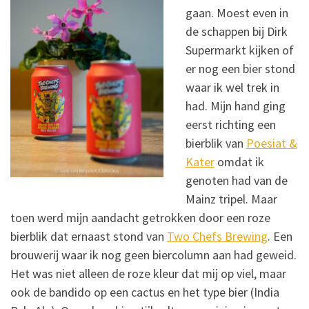
gaan. Moest even in
de schappen bij Dirk
Supermarkt kijken of
er nog een bier stond
waar ik wel trek in
had. Mijn hand ging
eerst richting een
bierblik van
Poesiat &
Kater
omdat ik
genoten had van de
Mainz tripel. Maar
toen werd mijn aandacht getrokken door een roze
bierblik dat ernaast stond van
Two Chefs Brewing
. Een
brouwerij waar ik nog geen biercolumn aan had geweid.
Het was niet alleen de roze kleur dat mij op viel, maar
ook de bandido op een cactus en het type bier (India