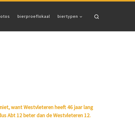
Search
fotos
bierproeflokaal
biertypen
iet, want Westvleteren heeft 46 jaar lang
dus Abt 12 beter dan de Westvleteren 12.