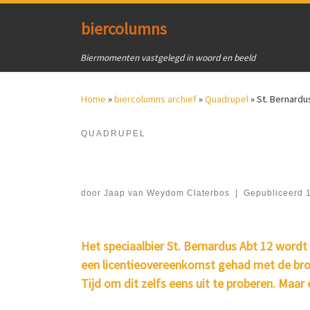
Ga naar inhoud
biercolumns
Biermomenten vastgelegd in woord en beeld
Home
»
biercolumns archief
»
Quadrupel
»
St. Bernardu
QUADRUPEL
door
Jaap van Weydom Claterbos
|
Gepubliceerd
Het speciaalbier St. Bernardus Abt 12 wordt
een licentieovereenkomst gehad met de brouw
Tijd om dit zelfs eens uit te proberen. Maa