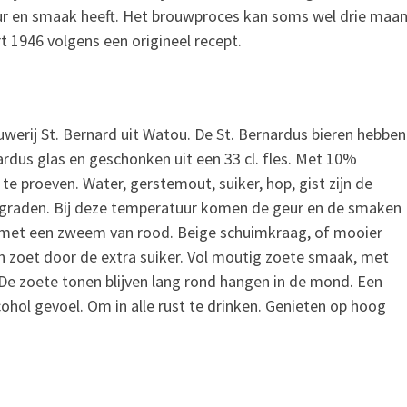
eur en smaak heeft. Het brouwproces kan soms wel drie maan
 1946 volgens een origineel recept.
uwerij St. Bernard uit Watou. De St. Bernardus bieren hebben
ardus glas en geschonken uit een 33 cl. fles. Met 10%
 te proeven. Water, gerstemout, suiker, hop, gist zijn de
2 graden. Bij deze temperatuur komen de geur en de smaken
er met een zweem van rood. Beige schuimkraag, of mooier
n zoet door de extra suiker. Vol moutig zoete smaak, met
 De zoete tonen blijven lang rond hangen in de mond. Een
ohol gevoel. Om in alle rust te drinken. Genieten op hoog