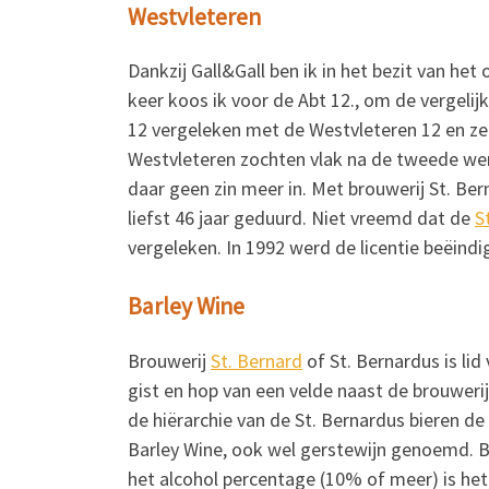
Westvleteren
Dankzij Gall&Gall ben ik in het bezit van het 
keer koos ik voor de Abt 12., om de vergelij
12 vergeleken met de Westvleteren 12 en zel
Westvleteren zochten vlak na de tweede wer
daar geen zin meer in. Met brouwerij St. Be
liefst 46 jaar geduurd. Niet vreemd dat de
S
vergeleken. In 1992 werd de licentie beëindi
Barley Wine
Brouwerij
St. Bernard
of St. Bernardus is li
gist en hop van een velde naast de brouwerij
de hiërarchie van de St. Bernardus bieren d
Barley Wine, ook wel gerstewijn genoemd. Bar
het alcohol percentage (10% of meer) is het