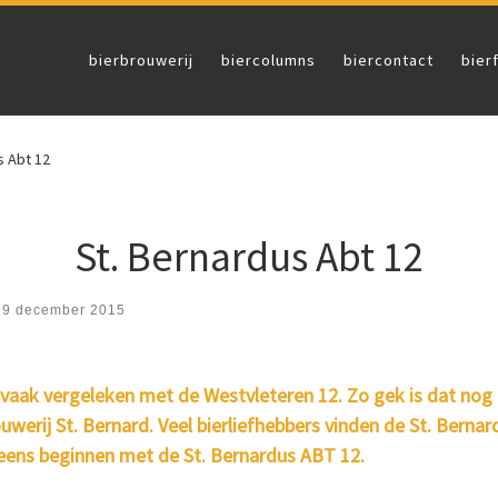
bierbrouwerij
biercolumns
biercontact
bier
s Abt 12
St. Bernardus Abt 12
19 december 2015
 vaak vergeleken met de Westvleteren 12. Zo gek is dat nog n
erij St. Bernard. Veel bierliefhebbers vinden de St. Bernar
r eens beginnen met de St. Bernardus ABT 12.