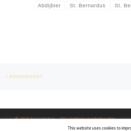
Abdijbier
St. Bernardus
St. Be
Bericht navigatie
Vorig bericht
BONDGENOOT
© 2026
biercolumns
– Alle rechten voorbehouden
Aangeboden door
WP
– Ontworpen met de
Customizr thema
This website uses cookies to impro