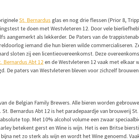
originele
St. Bernardus
glas en nog drie flessen (Prior 8, Trip
kingstest te doen met Westvleteren 12. Door vele bierliefheb
fs aangemerkt als lekkerder. De Paters van de trappistenab
eldoorlog iemand die hun bieren wilde commercialiseren. Z
rnard sloten zij een licentieovereenkomst. Deze overeenkom
t. Bernardus Abt 12
en de Westvleteren 12 vaak met elkaar 
gd. De paters van Westvleteren bleven voor zichzelf brouwen
d van de Belgian Family Brewers. Alle bieren worden gebrouw
. St. Bernardus Abt 12 is het paradepaardje van brouwerij St.
e absolute top. Met 10% alcohol volume een zwaar speciaalbi
ley betekent gerst en Wine is wijn. Het is een Britse bierst
 bijna net zo sterk als wijn en wordt het Wine genoemd. Vaa