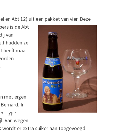
pel en Abt 12) uit een pakket van vier.
Deze
bers is de Abt
dij van
elf hadden ze
st heeft maar
worden
.
en met eigen
 Bernard. In
er. Type
ijl. Van wegen
k wordt er extra suiker aan toegevoegd.