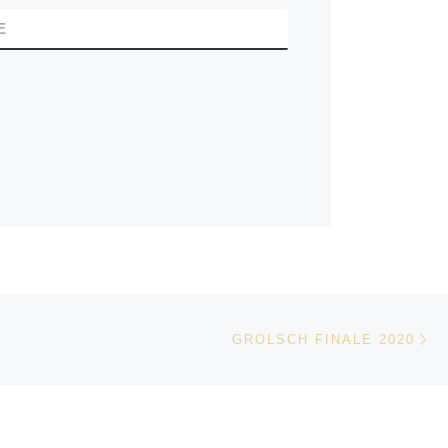
E
Vo
LIJST
GROLSCH FINALE 2020