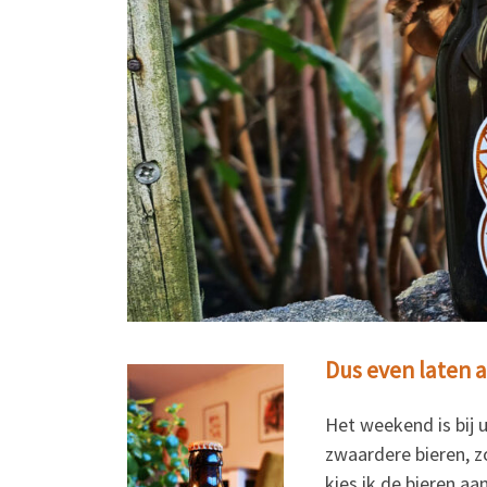
Dus even laten 
Het weekend is bij 
zwaardere bieren, zo
kies ik de bieren aa