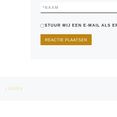
*
NAAM
STUUR MIJ EEN E-MAIL ALS E
Bericht navigatie
Vorig bericht
GAJES