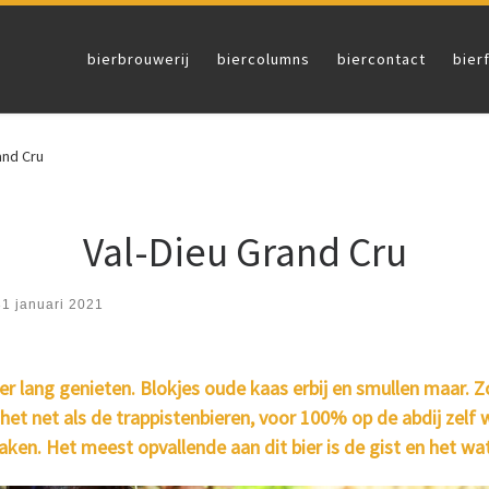
bierbrouwerij
biercolumns
biercontact
bier
and Cru
Val-Dieu Grand Cru
31 januari 2021
kker lang genieten. Blokjes oude kaas erbij en smullen maar. 
at het net als de trappistenbieren, voor 100% op de abdij zel
ken. Het meest opvallende aan dit bier is de gist en het wat