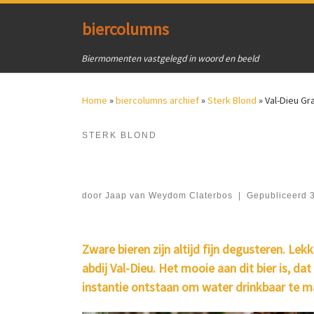
Ga naar inhoud
biercolumns
Biermomenten vastgelegd in woord en beeld
Home
»
biercolumns archief
»
Sterk Blond
»
Val-Dieu Gr
STERK BLOND
door
Jaap van Weydom Claterbos
|
Gepubliceerd
Zware bieren zijn altijd fijn degusteren. Le
abdij Val-Dieu. Het mooie aan dit bier is, d
instantie ontstaan om water drinkbaar te ma