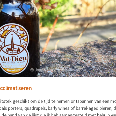
acclimatiseren
uitstek geschikt om de tijd te nemen ontspannen van een moo
als porters, quadrupels, barly wines of barrel-aged bieren, d
n de hand van de lijst die ik heb samengesteld met behulp van