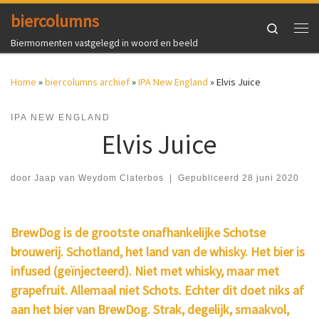
biercolumns
Ga naar inhoud
Search
Me
Biermomenten vastgelegd in woord en beeld
Home
»
biercolumns archief
»
IPA New England
»
Elvis Juice
IPA NEW ENGLAND
Elvis Juice
door
Jaap van Weydom Claterbos
|
Gepubliceerd
28 juni 2020
BrewDog is de grootste onafhankelijke Schotse
brouwerij. Schotland, het land van de whisky. Het bier is
infused (geïnjecteerd). Niet met whisky, maar met
grapefruit. Allemaal niet Schots. Echter dit doet niks af
aan het bier van BrewDog. Strak, degelijk, smaakvol,