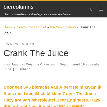
biercolumns
Ga naar inhoud
Search
Me
Biermomenten vastgelegd in woord en beeld
Home
»
biercolumns archief
»
IPA New England
»
Crank The
Juice
IPA NEW ENGLAND
Crank The Juice
door
Jaap van Weydom Claterbos
|
Gepubliceerd
18 november
2023
|
1 Reactie
Door een 6=5 bieractie van Albert Heijn kwam ik
thuis met twee 44 cl. blikken Crank The Juice
Hazy IPA van Moersleutel Beer Engineers. Hazy
IPA ook wel New Engeland IPA of NEIPA