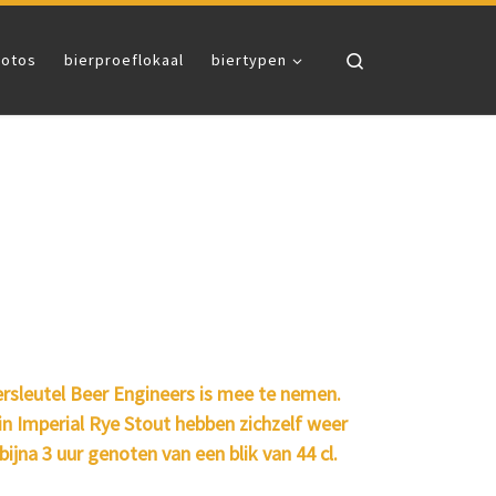
Search
fotos
bierproeflokaal
biertypen
oersleutel Beer Engineers is mee te nemen.
in Imperial Rye Stout hebben zichzelf weer
ijna 3 uur genoten van een blik van 44 cl.