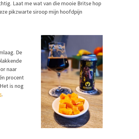
chtig. Laat me wat van die mooie Britse hop
eze pikzwarte siroop mijn hoofdpijn
imlaag. De
 plakkende
oor naar
één procent
 Het is nog
s
.