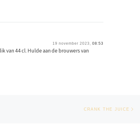
19 november 2023,
08:53
blik van 44 cl. Hulde aan de brouwers van
Vo
LIJST
CRANK THE JUICE