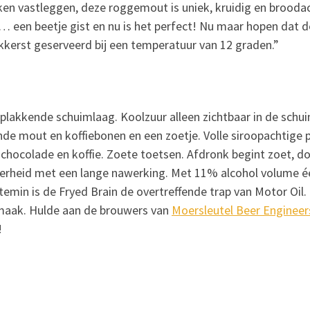
ken vastleggen, deze roggemout is uniek, kruidig en brooda
 een beetje gist en nu is het perfect! Nu maar hopen dat d
lekkerst geserveerd bij een temperatuur van 12 graden.”
 plakkende schuimlaag. Koolzuur alleen zichtbaar in de schu
ande mout en koffiebonen en een zoetje. Volle siroopachtige
chocolade en koffie. Zoete toetsen. Afdronk begint zoet, d
itterheid met een lange nawerking. Met 11% alcohol volume 
emin is de Fryed Brain de overtreffende trap van Motor Oil.
maak. Hulde aan de brouwers van
Moersleutel Beer Engineer
!