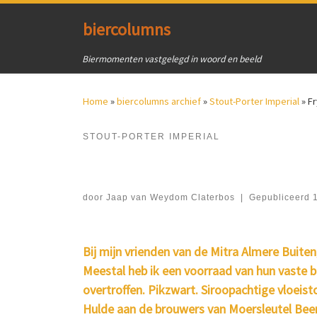
Ga naar inhoud
biercolumns
Biermomenten vastgelegd in woord en beeld
Home
»
biercolumns archief
»
Stout-Porter Imperial
»
Fr
STOUT-PORTER IMPERIAL
door
Jaap van Weydom Claterbos
|
Gepubliceerd
Bij mijn vrienden van de Mitra Almere Buiten
Meestal heb ik een voorraad van hun vaste b
overtroffen. Pikzwart. Siroopachtige vloeist
Hulde aan de brouwers van Moersleutel Beer