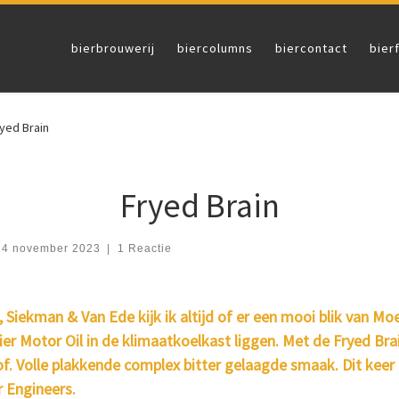
bierbrouwerij
biercolumns
biercontact
bier
yed Brain
Fryed Brain
14 november 2023
|
1 Reactie
, Siekman & Van Ede kijk ik altijd of er een mooi blik van M
ier Motor Oil in de klimaatkoelkast liggen. Met de Fryed Bra
of. Volle plakkende complex bitter gelaagde smaak. Dit keer b
 Engineers.