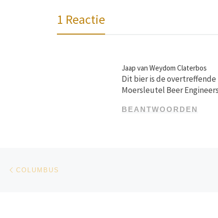
1 Reactie
Jaap van Weydom Claterbos
Dit bier is de overtreffend
Moersleutel Beer Engineers
BEANTWOORDEN
Bericht navigatie
Vorig bericht
COLUMBUS