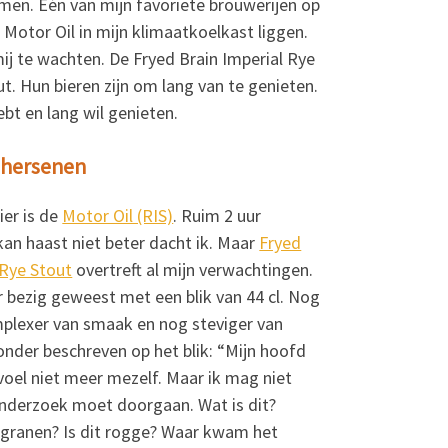
men. Eén van mijn favoriete brouwerijen op
Motor Oil in mijn klimaatkoelkast liggen.
 mij te wachten. De Fryed Brain Imperial Rye
t. Hun bieren zijn om lang van te genieten.
ebt en lang wil genieten.
 hersenen
ier is de
Motor Oil (RIS)
. Ruim 2 uur
kan haast niet beter dacht ik. Maar
Fryed
 Rye Stout
overtreft al mijn verwachtingen.
 bezig geweest met een blik van 44 cl. Nog
mplexer van smaak en nog steviger van
zonder beschreven op het blik: “Mijn hoofd
voel niet meer mezelf. Maar ik mag niet
onderzoek moet doorgaan. Wat is dit?
tgranen? Is dit rogge? Waar kwam het