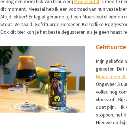
er nog een mooi blik van brouwerij
Moersleutel
is mee te ne
dit moment. Meestal heb ik een voorraad van hun vaste bier 
Altijd lekker! Er lag al geruime tijd een Moersleutel bier op
Stout. Vertaald: Gefrituurde Hersenen Keizerlijke Roggestou
Ook dit bier kan je het beste degusteren als je geen haast h
Gefrituurde
Mijn geliefde b
genieten. Dat 
Brain Imperial
Ongeveer 3 uur
voller, nog co
vloeistof. Bij
doet pijn… Ik 
stoppen, het 
Nieuwe ontbij