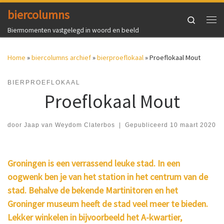
biercolumns
Ga naar inhoud
Search
Me
Biermomenten vastgelegd in woord en beeld
Home
»
biercolumns archief
»
bierproeflokaal
»
Proeflokaal Mout
BIERPROEFLOKAAL
Proeflokaal Mout
door
Jaap van Weydom Claterbos
|
Gepubliceerd
10 maart 2020
Groningen is een verrassend leuke stad. In een
oogwenk ben je van het station in het centrum van de
stad. Behalve de bekende Martinitoren en het
Groninger museum heeft de stad veel meer te bieden.
Lekker winkelen in bijvoorbeeld het A-kwartier,