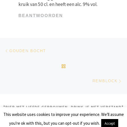
kruik van 50 cl. en heeft een alc. 9% vol.
BEANTWOORDEN
Bericht navigatie
Vorig bericht
GOUDEN BOCHT
TERUG NAAR BERICHTEN
Vo
REMBLOCK
"BIER MET LIEFDE GEBROUWEN, DRINK JE MET VERSTAND"
This website uses cookies to improve your experience. We'll assume
© 2026
biercolumns
– Alle rechten voorbehouden
you're ok with this, but you can opt-out if you wish.
Accept