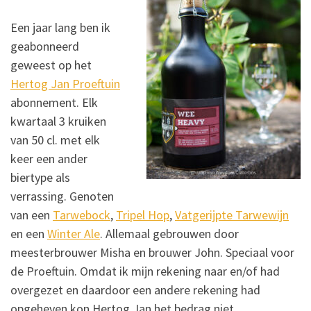
Een jaar lang ben ik
geabonneerd
geweest op het
Hertog Jan Proeftuin
abonnement. Elk
kwartaal 3 kruiken
van 50 cl. met elk
keer een ander
biertype als
verrassing. Genoten
van een
Tarwebock
,
Tripel Hop
,
Vatgerijpte Tarwewijn
en een
Winter Ale
. Allemaal gebrouwen door
meesterbrouwer Misha en brouwer John. Speciaal voor
de Proeftuin. Omdat ik mijn rekening naar en/of had
overgezet en daardoor een andere rekening had
opgeheven kon Hertog Jan het bedrag niet