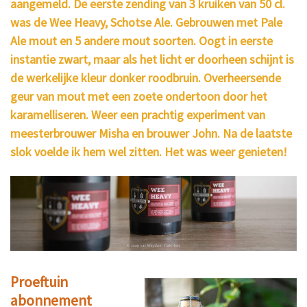
aangemeld. De eerste zending van 3 kruiken van 50 cl.
was de Wee Heavy, Schotse Ale. Gebrouwen met Pale
Ale mout en 5 andere mout soorten. Oogt in eerste
instantie zwart, maar als het licht er doorheen schijnt is
de werkelijke kleur donker roodbruin. Overheersende
geur van mout met een zoete ondertoon door het
karamelliseren. Weer een prachtig experiment van
meesterbrouwer Misha en brouwer John. Na de laatste
slok voelde ik hem wel zitten. Het was weer genieten!
Proeftuin
abonnement