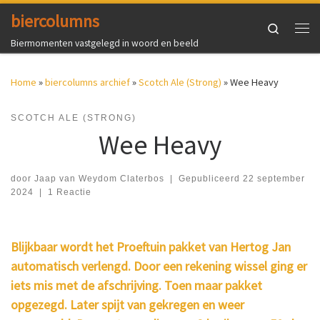
biercolumns
Ga naar inhoud
Search
Me
Biermomenten vastgelegd in woord en beeld
Home
»
biercolumns archief
»
Scotch Ale (Strong)
»
Wee Heavy
SCOTCH ALE (STRONG)
Wee Heavy
door
Jaap van Weydom Claterbos
|
Gepubliceerd
22 september
2024
|
1 Reactie
Blijkbaar wordt het Proeftuin pakket van Hertog Jan
automatisch verlengd. Door een rekening wissel ging er
iets mis met de afschrijving. Toen maar pakket
opgezegd. Later spijt van gekregen en weer