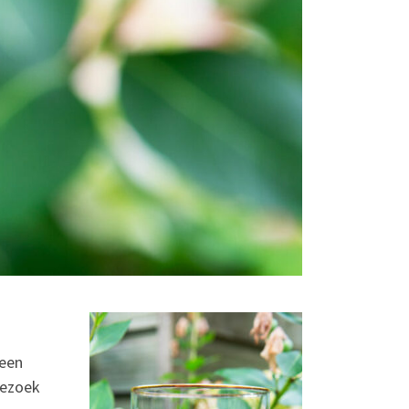
teen
bezoek