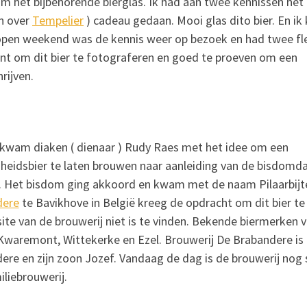
om het bijbehorende bierglas. Ik had aan twee kennissen het
mn over
Tempelier
) cadeau gedaan. Mooi glas dito bier. En ik
elopen weekend was de kennis weer op bezoek en had twee fl
 om dit bier te fotograferen en goed te proeven om een
rijven.
 kwam diaken ( dienaar ) Rudy Raes met het idee om een
heidsbier te laten brouwen naar aanleiding van de bisdomd
k. Het bisdom ging akkoord en kwam met de naam Pilaarbijte
dere
te Bavikhove in België kreeg de opdracht om dit bier te 
ite van de brouwerij niet is te vinden. Bekende biermerken v
 Kwaremont, Wittekerke en Ezel. Brouwerij De Brabandere is
ere en zijn zoon Jozef. Vandaag de dag is de brouwerij nog
iliebrouwerij.