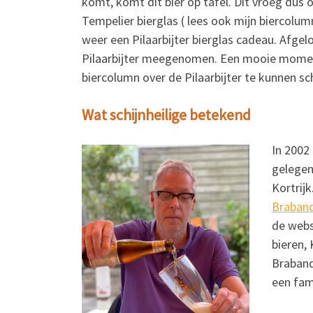
komt, komt dit bier op tafel. Dit vroeg dus 
Tempelier bierglas ( lees ook mijn biercolu
weer een Pilaarbijter bierglas cadeau. Afg
Pilaarbijter meegenomen. Een mooie moment
biercolumn over de Pilaarbijter te kunnen sch
Wat schijnheilige betekend
In 2002
gelegen
Kortrij
Braban
de webs
bieren,
Braband
een fam