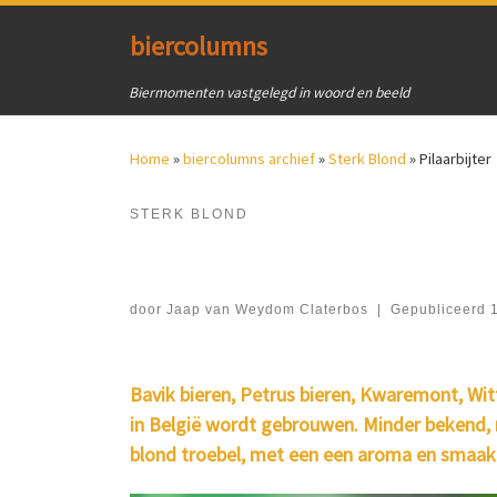
Ga naar inhoud
biercolumns
Biermomenten vastgelegd in woord en beeld
Home
»
biercolumns archief
»
Sterk Blond
»
Pilaarbijter
STERK BLOND
door
Jaap van Weydom Claterbos
|
Gepubliceerd
Bavik bieren, Petrus bieren, Kwaremont, Wit
in België wordt gebrouwen. Minder bekend, na
blond troebel, met een een aroma en smaak d