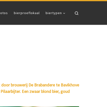
Search
fotos
bierproeflokaal
biertypen
at door brouwerij De Brabandere te Bavikhove
Pilaarbijter. Een zwaar blond bier, goud