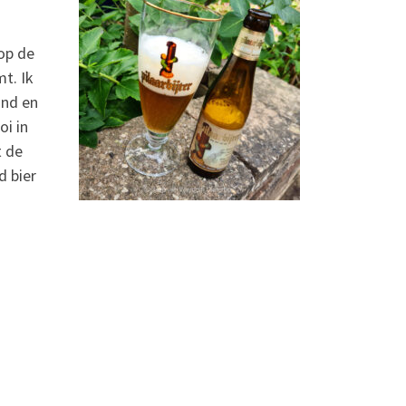
op de
mt. Ik
ond en
oi in
t de
d bier