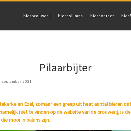
bierbrouwerij
biercolumns
biercontact
bier
Pilaarbijter
1 september 2021
tekerke en Ezel, zomaar een greep uit heet aantal bieren d
melijk niet te vinden op de website van de brouwerij, is de 
ie mooi in balans zijn.