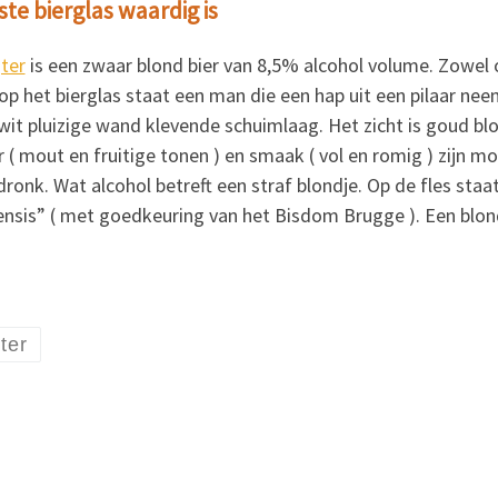
ste bierglas waardig is
jter
is een zwaar blond bier van 8,5% alcohol volume. Zowel 
 op het bierglas staat een man die een hap uit een pilaar nee
it pluizige wand klevende schuimlaag. Het zicht is goud bl
 ( mout en fruitige tonen ) en smaak ( vol en romig ) zijn mo
fdronk. Wat alcohol betreft een straf blondje. Op de fles staa
gensis” ( met goedkeuring van het Bisdom Brugge ). Een blon
jter