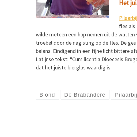
Het jui
Pilaarbi
fles als
wilde meteen een hap nemen uit de watten w
troebel door de nagisting op de fles. De geur
balans. Eindigend in een fijne licht bittere a
Latijnse tekst: “Cum licentia Dioecesis Bru
dat het juiste bierglas waardig is.
Blond
De Brabandere
Pilaarbi