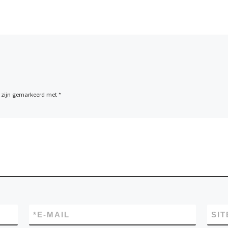
n zijn gemarkeerd met
*
*
E-MAIL
SIT