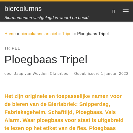
biercolumns
Ga naar inhoud
Search
Me
Biermomenten vastgelegd in woord en beeld
Home
»
biercolumns archief
»
Tripel
»
Ploegbaas Tripel
TRIPEL
Ploegbaas Tripel
door
Jaap van Weydom Claterbos
|
Gepubliceerd
1 januari 2022
Het zijn originele en toepasselijke namen voor
de bieren van de Bierfabriek: Snipperdag,
Fabrieksgeheim, Schafttijd, Ploegbaas, Vals
Alarm. Waar ploegbaas voor staat is uitgebreid
te lezen op het etiket van de fles. Ploegbaas