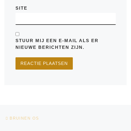
SITE
STUUR MIJ EEN E-MAIL ALS ER
NIEUWE BERICHTEN ZIJN.
Bericht navigatie
Vorig bericht
BRUINEN OS